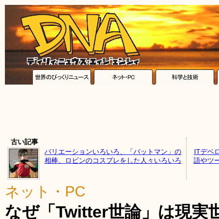
古い記事
バリエーションいろいろ、「バットマン」の
ITデ
相棒、ロビンのコスプレをした人々いろいろ
語やツ
ネット・PC
なぜ「Twitter世論」は現