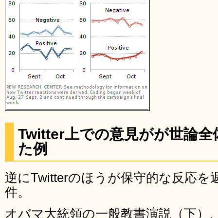
Twitter上での意見がが世
た例
逆にTwitterのほうが保守的な反応
件。
オバマ大統領の一般教書演説（下）