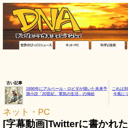
古い記事
1890年にアルベール・ロビダが描いた未来予
これは別
測小説「20世紀、電気の生活」の挿絵
今風に
ネット・PC
[字幕動画]Twitterに書