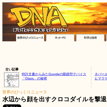
古い記事
特許文書からみたGoogleの眼鏡型デバイス
ネパー
「Glass」の秘密
ヒマラ
世界のびっくりニュース
水辺から顔を出すクロコダイルを撃退