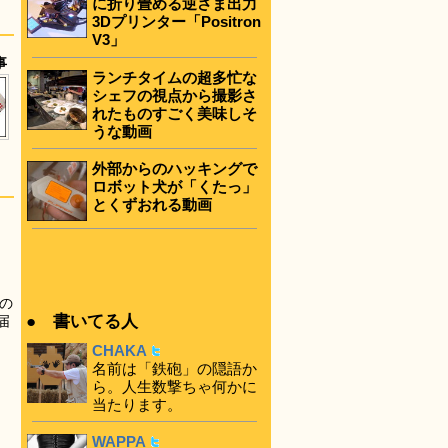
に折り畳める逆さま出力
3Dプリンター「Positron
V3」
事
ランチタイムの超多忙な
シェフの視点から撮影さ
れたものすごく美味しそ
うな動画
外部からのハッキングで
ロボット犬が「くたっ」
とくずおれる動画
の
● 書いてる人
届
CHAKA
名前は「鉄砲」の隠語か
ら。人生数撃ちゃ何かに
当たります。
WAPPA