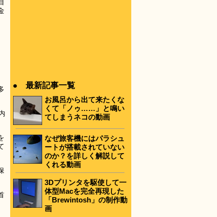
自
金
● 最新記事一覧
多
お風呂から出て来たくな
くて「ノゥ……」と鳴い
内
てしまうネコの動画
を
なぜ旅客機にはパラシュ
て
ートが搭載されていない
のか？を詳しく解説して
くれる動画
保
3Dプリンタを駆使して一
体型Macを完全再現した
首
「Brewintosh」の制作動
画