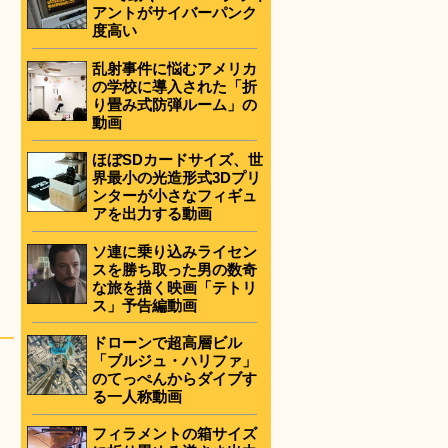
アントがサイバーパンク
度高い
乱射事件に悩むアメリカ
の学校に導入された「折
り畳み式防弾ルーム」の
動画
ほぼSDカードサイズ、世
界最小の光造形式3Dプリ
ンターが小さなフィギュ
アを出力する動画
ソ連に乗り込みライセン
スを勝ち取った男の数奇
な旅を描く映画「テトリ
ス」予告編動画
ドローンで超高層ビル
「ブルジュ・ハリファ」
のてっぺんからダイブす
る一人称動画
フィラメントの箱サイズ