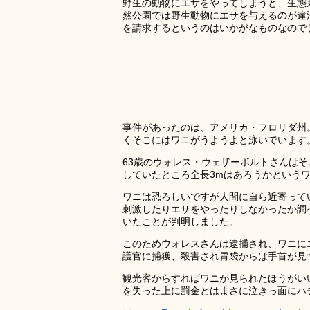
野生の動物にエサをやってしまうと、生態
然公園では野生動物にエサを与えるのが違
を請求するというのはいかがなものなので
事件があったのは、アメリカ・フロリダ州
くそこにはワニがうようよと泳いでいます
63歳のウォレス・ウェザーボルトさんは
していたところ全長3mはあろうかという
ワニは恐ろしいですが人間に自ら近寄って
刺激したりエサをやったりしなかったか調
いたことが判明しました。
このためウォレスさんは逮捕され、ワニに
護官に捕獲、殺害され胃袋からは手首が見
観光客からすればワニが見られたほうがい
を失った上に罰金とはまさに泣きっ面にハ