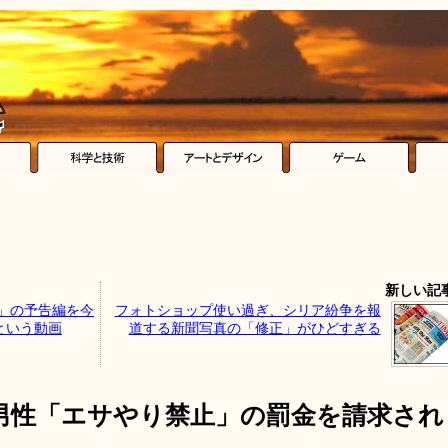
新しい記
旅」の予告編を今
フォトショップ使い過ぎ、シリア紛争を報
という動画
道する新聞写真の「修正」がひどすぎる
男性「エサやり禁止」の罰金を請求され