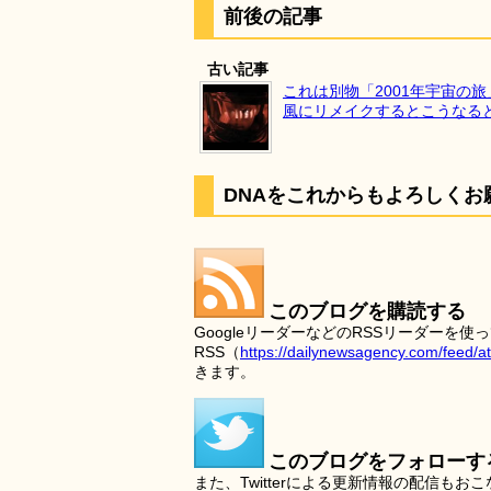
前後の記事
古い記事
これは別物「2001年宇宙の
風にリメイクするとこうなる
DNAをこれからもよろしくお
このブログを購読する
GoogleリーダーなどのRSSリーダー
RSS（
https://dailynewsagency.com/feed/a
きます。
このブログをフォローす
また、Twitterによる更新情報の配信もお