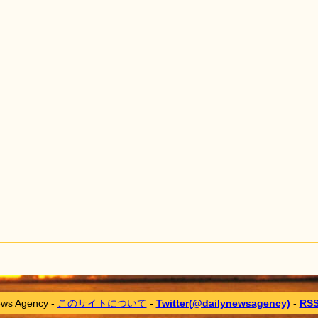
ews Agency -
このサイトについて
-
Twitter(@dailynewsagency)
-
RS