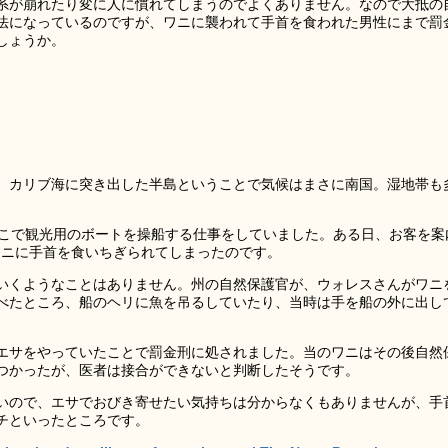
系が崩れたり変に人に慣れてしまうのでよくありません。なので大抵の
法になっているのですが、ワニに襲われて手首を食われた男性にまで罰
しょうか。
。カリブ海に突き出した半島ということで気候はまさに南国。湿地帯も
。
そこで観光用のボートを操船する仕事をしていました。ある日、お客を案
ワニに手首を食いちぎられてしまったのです。
いくようなことはありません。州の自然保護官が、ウォレスさんがワニ
べたところ、船のヘリに魚を吊るしていたり、当時は手を船の外に出し
エサをやっていたことで罰金刑に処されました。当のワニはその後自然
つかったが、医者は接合ができないと判断したそうです。
いので、エサでおびき寄せたい気持ちは分からなくもありませんが、手
チといったところです。