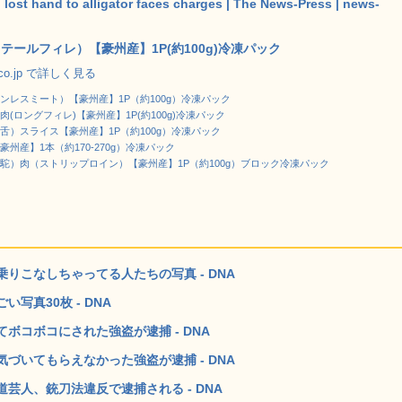
lost hand to alligator faces charges | The News-Press | news-
テールフィレ）【豪州産】1P(約100g)冷凍パック
.co.jp で詳しく見る
ンレスミート）【豪州産】1P（約100g）冷凍パック
肉(ロングフィレ)【豪州産】1P(約100g)冷凍パック
舌）スライス【豪州産】1P（約100g）冷凍パック
豪州産】1本（約170-270g）冷凍パック
駝）肉（ストリップロイン）【豪州産】1P（約100g）ブロック冷凍パック
りこなしちゃってる人たちの写真 - DNA
写真30枚 - DNA
ボコボコにされた強盗が逮捕 - DNA
づいてもらえなかった強盗が逮捕 - DNA
芸人、銃刀法違反で逮捕される - DNA