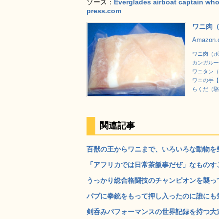
ソース：
Everglades airboat captain who 
press.com
ワニ肉（
Amazon
ワニ肉（ボ
カンガルー
ワニタン（
ワニの手【
らくだ（駱
関連記事
百獣の王からワニまで、いろいろな動物を乗
「アフリカでは日常茶飯事だぜ」なものすごい
うっかり総合格闘技のチャンピオンを襲って
パブに拳銃をもって押し入ったのに誰にも気
剣呑みパフォーマンスの世界記録を持つ大道