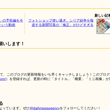
新しい記
旅」の予告編を今
フォトショップ使い過ぎ、シリア紛争を報
という動画
道する新聞写真の「修正」がひどすぎる
願いします！
を使って、このブログの更新情報をいち早くキャッチしましょう！このブログ
tom/
）を登録すれば、更新の時に「タイトル」「概要」「ミニ画像」が
る
こなっています。ぜひ
@dailynewsagency
をフォローしてください！