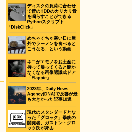
ディスクの負荷に合わせ
て昔のHDDのカリカリ音
を鳴らすことができる
Pythonスクリプト
「DiskClick」
めちゃくちゃ寒い日に屋
外でラーメンを食べると
こうなる、という動画
ネコがエモノをお土産に
持って帰ってくると開か
なくなる画像認識式ドア
「Flappie」
2023年、Daily News
Agency(DNA)で反響が最
も大きかった記事10選
現代のスタンダードとな
った「グロック」拳銃の
開発者、ガストン・グロ
ック氏が死去