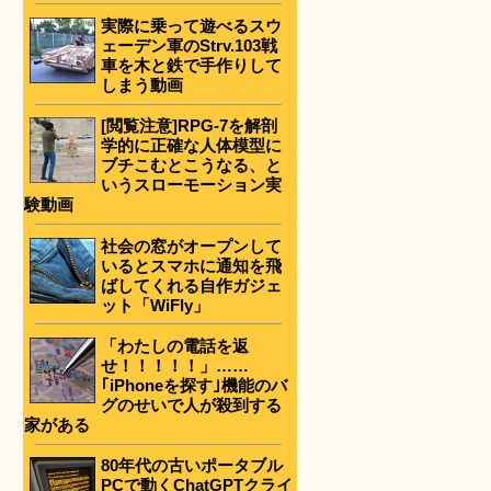
実際に乗って遊べるスウ
ェーデン軍のStrv.103戦
車を木と鉄で手作りして
しまう動画
[閲覧注意]RPG-7を解剖
学的に正確な人体模型に
ブチこむとこうなる、と
いうスローモーション実
験動画
社会の窓がオープンして
いるとスマホに通知を飛
ばしてくれる自作ガジェ
ット「WiFly」
「わたしの電話を返
せ！！！！！」……
｢iPhoneを探す｣機能のバ
グのせいで人が殺到する
家がある
80年代の古いポータブル
PCで動くChatGPTクライ