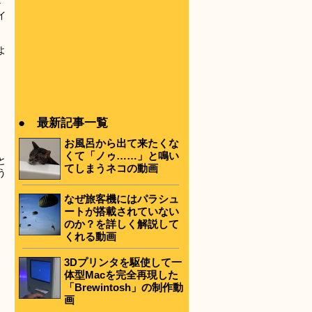
ル
イ
よ
● 最新記事一覧
お風呂から出て来たくな
くて「ノゥ……」と鳴い
と
てしまうネコの動画
う
なぜ旅客機にはパラシュ
ートが搭載されていない
のか？を詳しく解説して
くれる動画
3Dプリンタを駆使して一
体型Macを完全再現した
「Brewintosh」の制作動
画