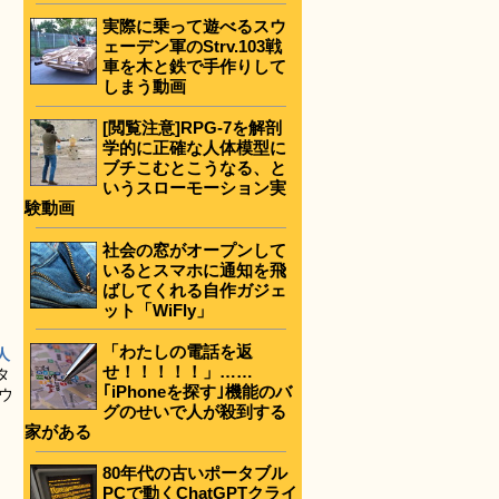
実際に乗って遊べるスウ
ェーデン軍のStrv.103戦
車を木と鉄で手作りして
しまう動画
[閲覧注意]RPG-7を解剖
学的に正確な人体模型に
ブチこむとこうなる、と
いうスローモーション実
験動画
社会の窓がオープンして
いるとスマホに通知を飛
ばしてくれる自作ガジェ
ット「WiFly」
「わたしの電話を返
人
せ！！！！！」……
タ
｢iPhoneを探す｣機能のバ
ウ
グのせいで人が殺到する
家がある
80年代の古いポータブル
PCで動くChatGPTクライ