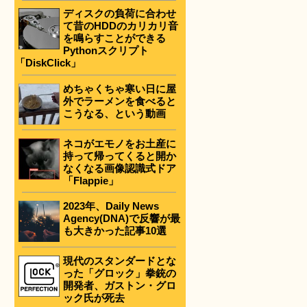
ディスクの負荷に合わせ
て昔のHDDのカリカリ音
を鳴らすことができる
Pythonスクリプト
「DiskClick」
めちゃくちゃ寒い日に屋
外でラーメンを食べると
こうなる、という動画
ネコがエモノをお土産に
持って帰ってくると開か
なくなる画像認識式ドア
「Flappie」
2023年、Daily News
Agency(DNA)で反響が最
も大きかった記事10選
現代のスタンダードとな
った「グロック」拳銃の
開発者、ガストン・グロ
ック氏が死去