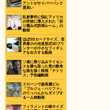
アントがサイバーパンク
度高い
乱射事件に悩むアメリカ
の学校に導入された「折
り畳み式防弾ルーム」の
動画
ほぼSDカードサイズ、世
界最小の光造形式3Dプリ
ンターが小さなフィギュ
アを出力する動画
ソ連に乗り込みライセン
スを勝ち取った男の数奇
な旅を描く映画「テトリ
ス」予告編動画
ドローンで超高層ビル
「ブルジュ・ハリファ」
のてっぺんからダイブす
る一人称動画
フィラメントの箱サイズ