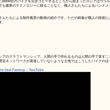
たBMW社のバイクを完全コピーするところから始まったロシアはウラ
でも最新のテクノロジーに頼ることなく、職人さんたちによるハンドメ
さんたちによる制作風景の動画の紹介です。ただの鉄板が職人の技術に
す。
シアのクラフトマンシップ。人間の手で作れるものは人間の手で直すこ
理店ネットワークが発達していないような土地ではこうしたバイクのほ
the Ural Factory – YouTube