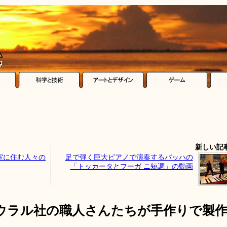
新しい記
室に住む人々の
足で弾く巨大ピアノで演奏するバッハの
「トッカータとフーガ ニ短調」の動画
ウラル社の職人さんたちが手作りで製