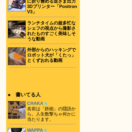
に折り畳める逆さま出力
3Dプリンター「Positron
V3」
ランチタイムの超多忙な
シェフの視点から撮影さ
れたものすごく美味しそ
うな動画
外部からのハッキングで
ロボット犬が「くたっ」
とくずおれる動画
● 書いてる人
CHAKA
名前は「鉄砲」の隠語か
ら。人生数撃ちゃ何かに
当たります。
WAPPA