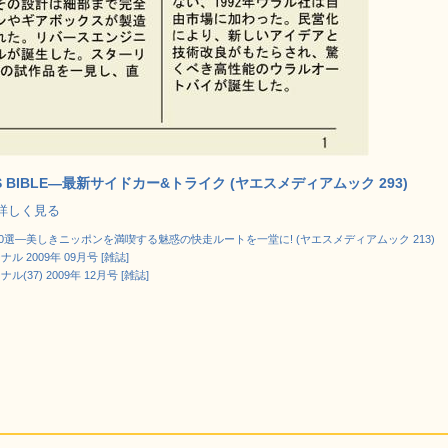
’S BIBLE―最新サイドカー&トライク (ヤエスメディアムック 293)
p で詳しく見る
0選―美しきニッポンを満喫する魅惑の快走ルートを一堂に! (ヤエスメディアムック 213)
 2009年 09月号 [雑誌]
(37) 2009年 12月号 [雑誌]