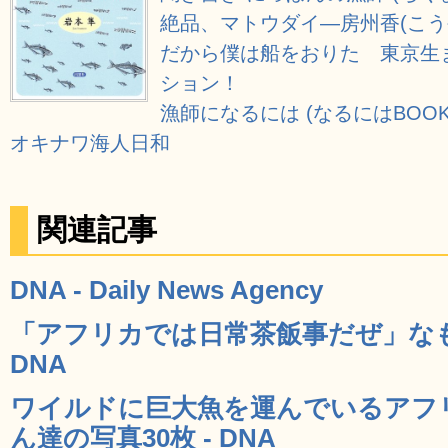
絶品、マトウダイ―房州香(こう
だから僕は船をおりた 東京生
ション！
漁師になるには (なるにはBOOK
オキナワ海人日和
関連記事
DNA - Daily News Agency
「アフリカでは日常茶飯事だぜ」なも
DNA
ワイルドに巨大魚を運んでいるアフ
ん達の写真30枚 - DNA