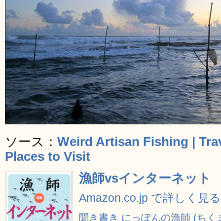
ソース：
Weird Artisan Fishing | Tra
Places to Visit
漁師vsインターネット
Amazon.co.jp で詳しく見る
聞き書き にっぽんの漁師 (ちく