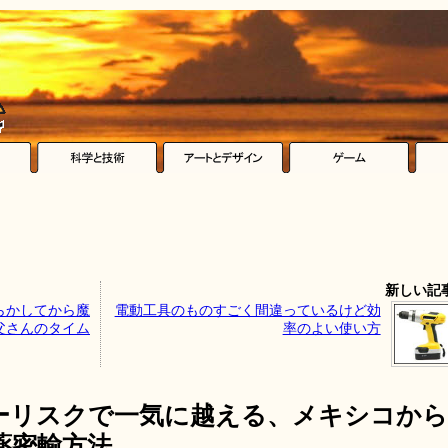
新しい記
らかしてから魔
電動工具のものすごく間違っているけど効
父さんのタイム
率のよい使い方
ーリスクで一気に越える、メキシコから
薬密輸方法