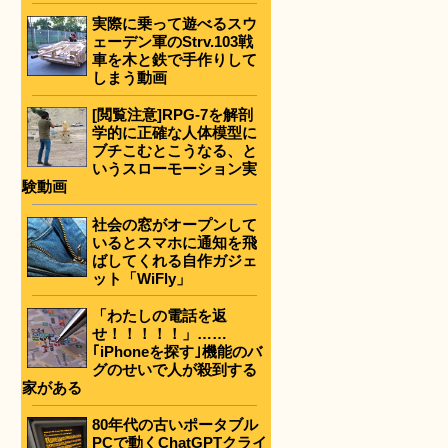
実際に乗って遊べるスウ
ェーデン軍のStrv.103戦
車を木と鉄で手作りして
しまう動画
[閲覧注意]RPG-7を解剖
学的に正確な人体模型に
ブチこむとこうなる、と
いうスローモーション実
験動画
社会の窓がオープンして
いるとスマホに通知を飛
ばしてくれる自作ガジェ
ット「WiFly」
「わたしの電話を返
せ！！！！！」……
｢iPhoneを探す｣機能のバ
グのせいで人が殺到する
家がある
80年代の古いポータブル
PCで動くChatGPTクライ