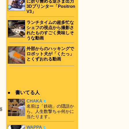
に折り畳める逆さま出力
3Dプリンター「Positron
V3」
ランチタイムの超多忙な
シェフの視点から撮影さ
れたものすごく美味しそ
うな動画
外部からのハッキングで
ロボット犬が「くたっ」
とくずおれる動画
● 書いてる人
CHAKA
名前は「鉄砲」の隠語か
器
ら。人生数撃ちゃ何かに
当たります。
WAPPA