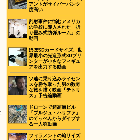
アントがサイバーパンク
度高い
乱射事件に悩むアメリカ
の学校に導入された「折
り畳み式防弾ルーム」の
動画
ほぼSDカードサイズ、世
界最小の光造形式3Dプリ
ンターが小さなフィギュ
アを出力する動画
ソ連に乗り込みライセン
スを勝ち取った男の数奇
な旅を描く映画「テトリ
ス」予告編動画
ドローンで超高層ビル
「ブルジュ・ハリファ」
に
のてっぺんからダイブす
る一人称動画
フィラメントの箱サイズ