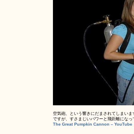
空気砲、という響きにだまされてしまいま
ですが、すさまじいパワーと飛距離になっ
The Great Pumpkin Cannon – YouTube