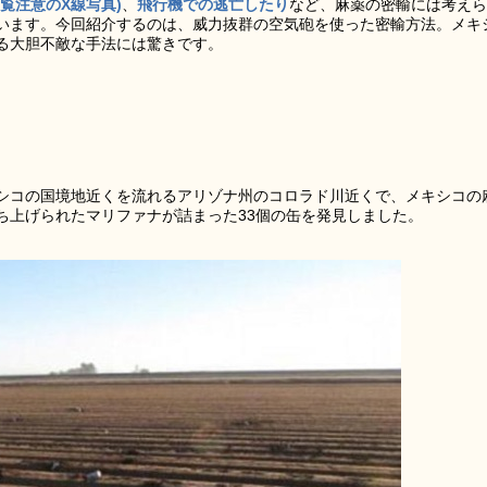
覧注意のX線写真)
、
飛行機での逃亡したり
など、麻薬の密輸には考えら
います。今回紹介するのは、威力抜群の空気砲を使った密輸方法。メキ
る大胆不敵な手法には驚きです。
シコの国境地近くを流れるアリゾナ州のコロラド川近くで、メキシコの
ち上げられたマリファナが詰まった33個の缶を発見しました。