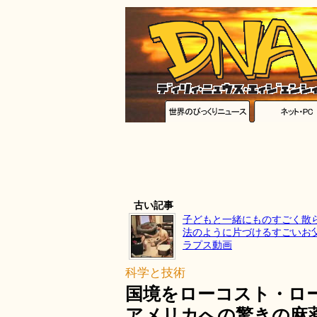
古い記事
子どもと一緒にものすごく散
法のように片づけるすごいお
ラプス動画
科学と技術
国境をローコスト・ロ
アメリカへの驚きの麻