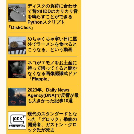
ディスクの負荷に合わせ
て昔のHDDのカリカリ音
を鳴らすことができる
Pythonスクリプト
「DiskClick」
めちゃくちゃ寒い日に屋
外でラーメンを食べると
こうなる、という動画
ネコがエモノをお土産に
持って帰ってくると開か
なくなる画像認識式ドア
「Flappie」
2023年、Daily News
Agency(DNA)で反響が最
も大きかった記事10選
現代のスタンダードとな
った「グロック」拳銃の
開発者、ガストン・グロ
ック氏が死去