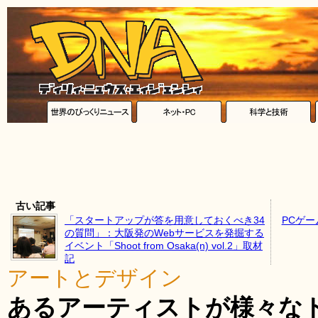
古い記事
「スタートアップが答を用意しておくべき34
PCゲ
の質問」：大阪発のWebサービスを発掘する
イベント「Shoot from Osaka(n) vol.2」取材
記
アートとデザイン
あるアーティストが様々な