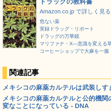
ドラッグの教科書
Amazon.co.jp で詳しく見る
危ない薬
実録ドラッグ・リポート
ドラッグの万華鏡
マリファナ・X―意識を変える草
コーヒーショップで大麻を一服
関連記事
メキシコの麻薬カルテルは武装しすぎ 
メキシコの麻薬カルテルと公的機関
変なことになっている - DNA