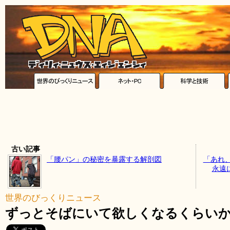
古い記事
「腰パン」の秘密を暴露する解剖図
「あれ
永遠
世界のびっくりニュース
ずっとそばにいて欲しくなるくらい