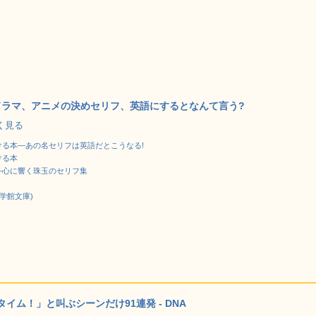
ドラマ、アニメの決めセリフ、英語にするとなんて言う?
しく見る
る本―あの名セリフは英語だとこうなる!
ける本
―心に響く珠玉のセリフ集
学館文庫)
ム！」と叫ぶシーンだけ91連発 - DNA