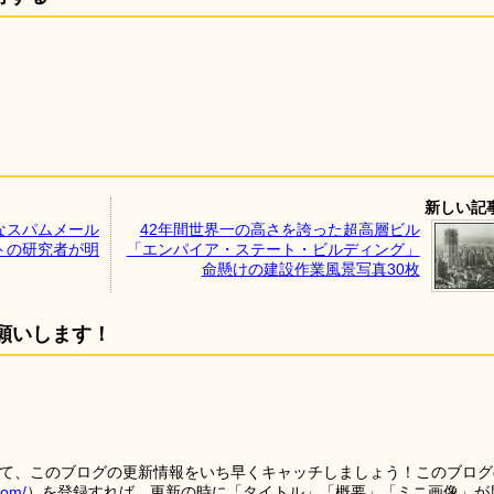
新しい記
なスパムメール
42年間世界一の高さを誇った超高層ビル
トの研究者が明
「エンパイア・ステート・ビルディング」
命懸けの建設作業風景写真30枚
願いします！
を使って、このブログの更新情報をいち早くキャッチしましょう！このブログ
tom/
）を登録すれば、更新の時に「タイトル」「概要」「ミニ画像」が