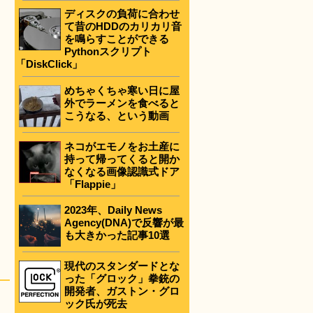
ディスクの負荷に合わせ
て昔のHDDのカリカリ音
を鳴らすことができる
Pythonスクリプト
「DiskClick」
めちゃくちゃ寒い日に屋
外でラーメンを食べると
こうなる、という動画
ネコがエモノをお土産に
持って帰ってくると開か
なくなる画像認識式ドア
「Flappie」
2023年、Daily News
Agency(DNA)で反響が最
も大きかった記事10選
現代のスタンダードとな
った「グロック」拳銃の
開発者、ガストン・グロ
ック氏が死去