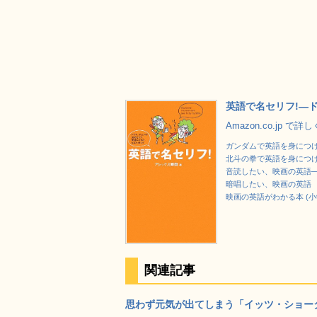
英語で名セリフ!―
Amazon.co.jp で詳
ガンダムで英語を身につけ
北斗の拳で英語を身につ
音読したい、映画の英語
暗唱したい、映画の英語
映画の英語がわかる本 (小
関連記事
思わず元気が出てしまう「イッツ・ショータイ