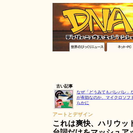
古い記事
なぜ「どうみてもバレバレ」
が有効なのか、マイクロソフ
らかに
アートとデザイン
これは爽快、ハリウッ
台詞だけをマッシュア