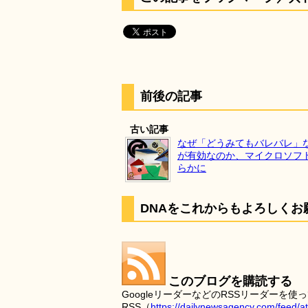
前後の記事
古い記事
なぜ「どうみてもバレバレ」
が有効なのか、マイクロソフ
らかに
DNAをこれからもよろしくお
このブログを購読する
GoogleリーダーなどのRSSリーダー
RSS（
https://dailynewsagency.com/feed/a