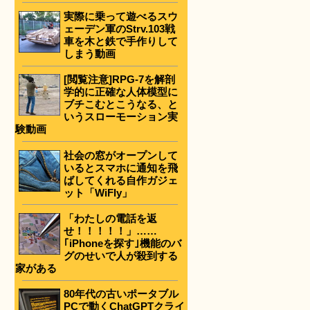
実際に乗って遊べるスウ
ェーデン軍のStrv.103戦
車を木と鉄で手作りして
しまう動画
[閲覧注意]RPG-7を解剖
学的に正確な人体模型に
ブチこむとこうなる、と
いうスローモーション実
験動画
社会の窓がオープンして
いるとスマホに通知を飛
ばしてくれる自作ガジェ
ット「WiFly」
「わたしの電話を返
せ！！！！！」……
｢iPhoneを探す｣機能のバ
グのせいで人が殺到する
家がある
80年代の古いポータブル
PCで動くChatGPTクライ