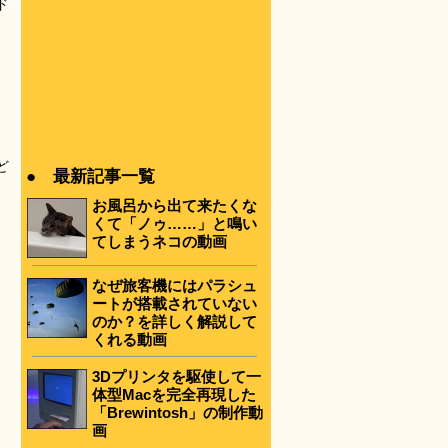
ド
ど
● 最新記事一覧
お風呂から出て来たくな
くて「ノゥ……」と鳴い
てしまうネコの動画
なぜ旅客機にはパラシュ
ートが搭載されていない
のか？を詳しく解説して
くれる動画
3Dプリンタを駆使して一
体型Macを完全再現した
「Brewintosh」の制作動
画