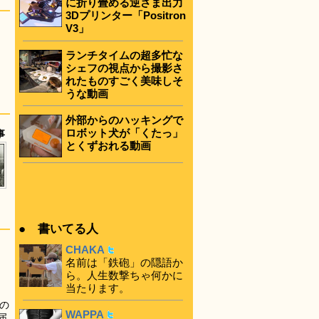
に折り畳める逆さま出力
3Dプリンター「Positron
V3」
ランチタイムの超多忙な
シェフの視点から撮影さ
れたものすごく美味しそ
うな動画
外部からのハッキングで
ロボット犬が「くたっ」
事
とくずおれる動画
● 書いてる人
CHAKA
名前は「鉄砲」の隠語か
ら。人生数撃ちゃ何かに
当たります。
の
WAPPA
届