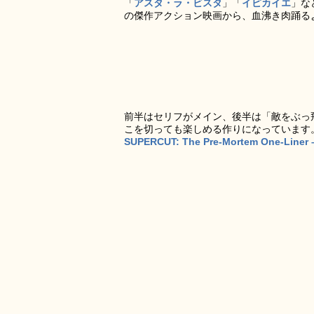
「
アスタ・ラ・ビスタ
」「
イピカイエ
」な
の傑作アクション映画から、血沸き肉踊る
前半はセリフがメイン、後半は「敵をぶっ
こを切っても楽しめる作りになっています
SUPERCUT: The Pre-Mortem One-Liner 