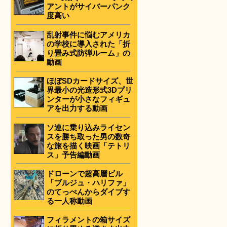
アントがサイバーパンク
度高い
乱射事件に悩むアメリカ
の学校に導入された「折
り畳み式防弾ルーム」の
動画
ほぼSDカードサイズ、世
界最小の光造形式3Dプリ
ンターが小さなフィギュ
アを出力する動画
ソ連に乗り込みライセン
スを勝ち取った男の数奇
な旅を描く映画「テトリ
ス」予告編動画
ドローンで超高層ビル
「ブルジュ・ハリファ」
のてっぺんからダイブす
る一人称動画
フィラメントの箱サイズ