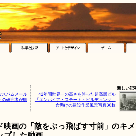
新しい記
なスパムメール
42年間世界一の高さを誇った超高層ビル
トの研究者が明
「エンパイア・ステート・ビルディング」
命懸けの建設作業風景写真30枚
ド映画の「敵をぶっ飛ばす寸前」のキメ
ップした動画