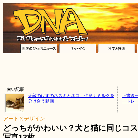
古い記事
天敵のはずのネズミとネコ、仲良くミルクを
下書き
分け合う動画
ートレ
アートとデザイン
どっちがかわいい？犬と猫に同じコ
写真12枚