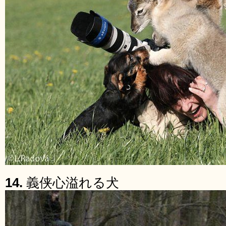
14.
義侠心溢れる犬