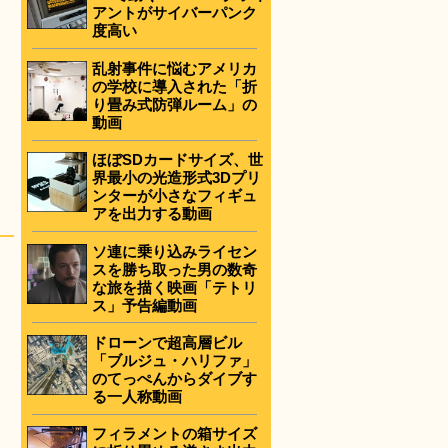
アントがサイバーパンク
度高い
乱射事件に悩むアメリカ
の学校に導入された「折
り畳み式防弾ルーム」の
動画
ほぼSDカードサイズ、世
界最小の光造形式3Dプリ
ンターが小さなフィギュ
アを出力する動画
ソ連に乗り込みライセン
スを勝ち取った男の数奇
な旅を描く映画「テトリ
ス」予告編動画
ドローンで超高層ビル
「ブルジュ・ハリファ」
のてっぺんからダイブす
る一人称動画
フィラメントの箱サイズ