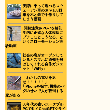
実際に乗って遊べるスウ
ェーデン軍のStrv.103戦
車を木と鉄で手作りして
しまう動画
[閲覧注意]RPG-7を解剖
学的に正確な人体模型に
ブチこむとこうなる、と
いうスローモーション実
験動画
社会の窓がオープンして
いるとスマホに通知を飛
ばしてくれる自作ガジェ
ット「WiFly」
「わたしの電話を返
せ！！！！！」……
｢iPhoneを探す｣機能のバ
グのせいで人が殺到する
家がある
80年代の古いポータブル
PCで動くChatGPTクライ