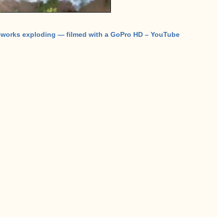
ireworks exploding — filmed with a GoPro HD – YouTube