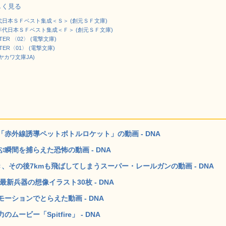
詳しく見る
代日本ＳＦベスト集成＜Ｓ＞ (創元ＳＦ文庫)
年代日本ＳＦベスト集成＜Ｆ＞ (創元ＳＦ文庫)
TER 〈02〉 (電撃文庫)
TER〈01〉 (電撃文庫)
ヤカワ文庫JA)
赤外線誘導ペットボトルロケット」の動画 - DNA
瞬間を捕らえた恐怖の動画 - DNA
、その後7kmも飛ばしてしまうスーパー・レールガンの動画 - DNA
新兵器の想像イラスト30枚 - DNA
ションでとらえた動画 - DNA
ビー「Spitfire」 - DNA