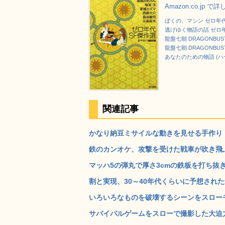
Amazon.co.jp で
ぼくの、マシン ゼロ年
逃げゆく物語の話 ゼロ
龍盤七朝 DRAGONBUS
龍盤七朝 DRAGONBUS
あなたのための物語 (ハ
関連記事
かなり納豆ミサイルな動きを見せる手作り「
鉄のカンオケ、攻撃を受けた戦車が吹き飛ぶ
マッハ5の弾丸で厚さ3cmの鉄板を打ち抜き
割と実現、30～40年代くらいに予想された最
いろいろなものを破壊するシーンをスローモー
サバイバルゲームをスローで撮影した大迫力のムー