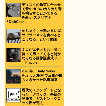
ディスクの負荷に合わせ
て昔のHDDのカリカリ音
を鳴らすことができる
Pythonスクリプト
「DiskClick」
めちゃくちゃ寒い日に屋
外でラーメンを食べると
こうなる、という動画
ネコがエモノをお土産に
持って帰ってくると開か
なくなる画像認識式ドア
「Flappie」
2023年、Daily News
Agency(DNA)で反響が最
も大きかった記事10選
現代のスタンダードとな
った「グロック」拳銃の
開発者、ガストン・グロ
ック氏が死去