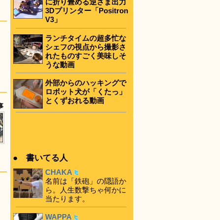
に折り畳める逆さま出力
3Dプリンター「Positron
V3」
ランチタイムの超多忙な
シェフの視点から撮影さ
れたものすごく美味しそ
うな動画
外部からのハッキングで
ロボット犬が「くたっ」
とくずおれる動画
事
● 書いてる人
CHAKA
名前は「鉄砲」の隠語か
ら。人生数撃ちゃ何かに
当たります。
WAPPA