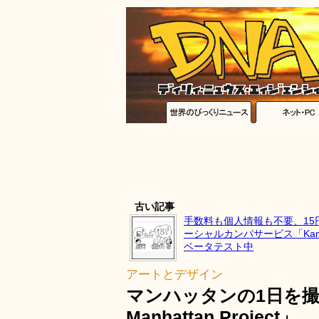
古い記事
手数料も個人情報も不要、15
ーシャルカンパサービス「Ka
ベータテスト中
アートとデザイン
マンハッタンの1日を撮
Manhattan Project」