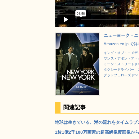
ニューヨーク・ニュ
Amazon.co.jp 
キング・オブ・コメディ 
ワンス・アポン・ア・タ
ミーン・ストリート [DV
タクシードライバー コ
グッドフェローズ [DVD
関連記事
地球は生きている、潮の流れをタイムラプスでとらえ
1枚1億2千100万画素の超高解像度画像か