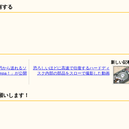
有する
新しい記
円から送れるソ
恐ろしいほどに高速で往復するハードディ
mpa！」が公開
スク内部の部品をスローで撮影した動画
願いします！