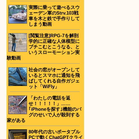
実際に乗って遊べるスウ
ェーデン軍のStrv.103戦
車を木と鉄で手作りして
しまう動画
[閲覧注意]RPG-7を解剖
学的に正確な人体模型に
ブチこむとこうなる、と
いうスローモーション実
験動画
社会の窓がオープンして
いるとスマホに通知を飛
ばしてくれる自作ガジェ
ット「WiFly」
「わたしの電話を返
せ！！！！！」……
｢iPhoneを探す｣機能のバ
グのせいで人が殺到する
家がある
80年代の古いポータブル
PCで動くChatGPTクライ