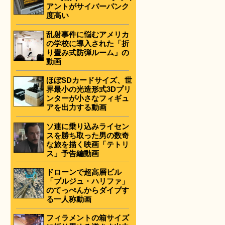
アントがサイバーパンク
度高い
乱射事件に悩むアメリカ
の学校に導入された「折
り畳み式防弾ルーム」の
動画
ほぼSDカードサイズ、世
界最小の光造形式3Dプリ
ンターが小さなフィギュ
アを出力する動画
ソ連に乗り込みライセン
スを勝ち取った男の数奇
な旅を描く映画「テトリ
ス」予告編動画
ドローンで超高層ビル
「ブルジュ・ハリファ」
のてっぺんからダイブす
る一人称動画
フィラメントの箱サイズ