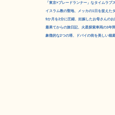
「東京×ブレードランナー」なタイムラプス動画「a
イスラム教の聖地、メッカの1日を捉えたタイム
9か月を2分に圧縮、妊娠したお母さんのお腹
最果てからの旅日記、火星探索車両の3年間の
象徴的な2つの塔、ドバイの街を美しい箱庭に変身さ