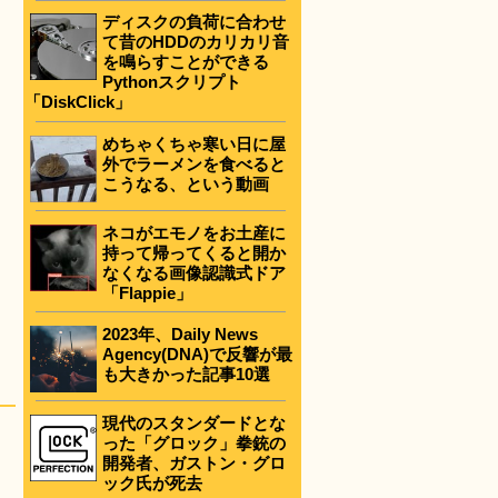
ディスクの負荷に合わせ
て昔のHDDのカリカリ音
を鳴らすことができる
Pythonスクリプト
「DiskClick」
めちゃくちゃ寒い日に屋
外でラーメンを食べると
こうなる、という動画
ネコがエモノをお土産に
持って帰ってくると開か
なくなる画像認識式ドア
「Flappie」
2023年、Daily News
Agency(DNA)で反響が最
も大きかった記事10選
現代のスタンダードとな
った「グロック」拳銃の
開発者、ガストン・グロ
ック氏が死去