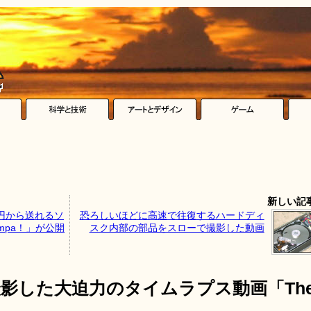
新しい記
円から送れるソ
恐ろしいほどに高速で往復するハードディ
mpa！」が公開
スク内部の部品をスローで撮影した動画
影した大迫力のタイムラプス動画「Th