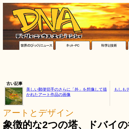
古い記事
美しい郵便切手のさらに「外」を想像して描
もしも
かれたアート作品の画像
アートとデザイン
象徴的な2つの塔、ドバイ