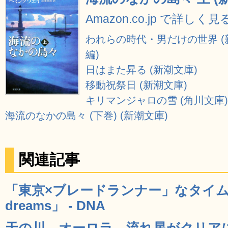
Amazon.co.jp で詳しく見
われらの時代・男だけの世界 
編)
日はまた昇る (新潮文庫)
移動祝祭日 (新潮文庫)
キリマンジャロの雪 (角川文庫)
海流のなかの島々 (下巻) (新潮文庫)
関連記事
「東京×ブレードランナー」なタイムラ
dreams」 - DNA
天の川、オーロラ、流れ星がクリア