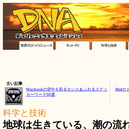
古い記事
Macbookの背中を彩るセンスあふれるステッ
8bi
カーワーク50選
科学と技術
地球は生きている、潮の流