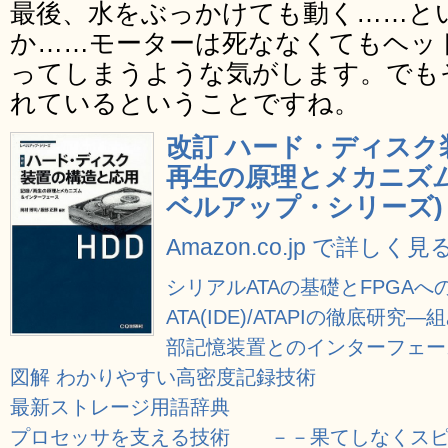
最後、水をぶっかけても動く……と
か……モーターは死ななくてもヘッ
ってしまうような気がします。でも
れているということですね。
改訂 ハード・ディスク
再生の原理とメカニズム
ベルアップ・シリーズ)
Amazon.co.jp で詳しく見
シリアルATAの基礎とFPGAへの実装 (
ATA(IDE)/ATAPIの徹底
部記憶装置とのインターフェース規
図解 わかりやすい高密度記録技術
最新ストレージ用語辞典
プロセッサを支える技術 －－果てしなくスピード