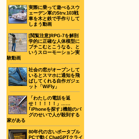
実際に乗って遊べるスウ
ェーデン軍のStrv.103戦
車を木と鉄で手作りして
しまう動画
[閲覧注意]RPG-7を解剖
学的に正確な人体模型に
ブチこむとこうなる、と
いうスローモーション実
験動画
社会の窓がオープンして
いるとスマホに通知を飛
ばしてくれる自作ガジェ
ット「WiFly」
「わたしの電話を返
せ！！！！！」……
｢iPhoneを探す｣機能のバ
グのせいで人が殺到する
家がある
80年代の古いポータブル
PCで動くChatGPTクライ