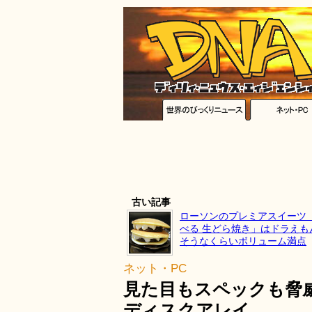
古い記事
ローソンのプレミアスイーツ
べる 生どら焼き」はドラえも
そうなくらいボリューム満点
ネット・PC
見た目もスペックも脅
ディスクアレイ