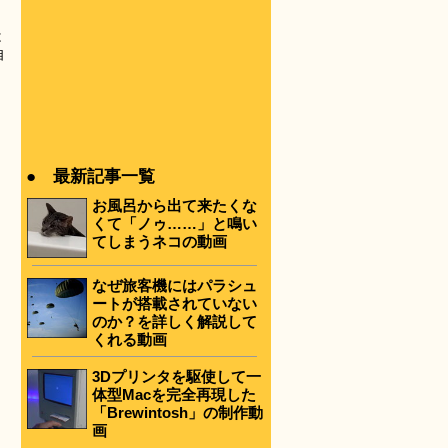
は
自
● 最新記事一覧
お風呂から出て来たくな
くて「ノゥ……」と鳴い
てしまうネコの動画
なぜ旅客機にはパラシュ
ートが搭載されていない
のか？を詳しく解説して
くれる動画
3Dプリンタを駆使して一
体型Macを完全再現した
「Brewintosh」の制作動
画