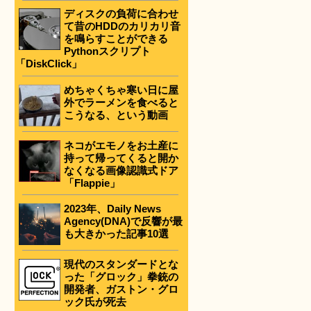
ディスクの負荷に合わせ
て昔のHDDのカリカリ音
を鳴らすことができる
Pythonスクリプト
「DiskClick」
めちゃくちゃ寒い日に屋
外でラーメンを食べると
こうなる、という動画
ネコがエモノをお土産に
持って帰ってくると開か
なくなる画像認識式ドア
「Flappie」
2023年、Daily News
Agency(DNA)で反響が最
も大きかった記事10選
現代のスタンダードとな
った「グロック」拳銃の
開発者、ガストン・グロ
ック氏が死去