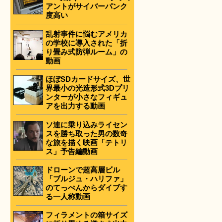
アントがサイバーパンク
度高い
乱射事件に悩むアメリカ
の学校に導入された「折
り畳み式防弾ルーム」の
動画
ほぼSDカードサイズ、世
界最小の光造形式3Dプリ
ンターが小さなフィギュ
アを出力する動画
ソ連に乗り込みライセン
スを勝ち取った男の数奇
な旅を描く映画「テトリ
ス」予告編動画
ドローンで超高層ビル
「ブルジュ・ハリファ」
のてっぺんからダイブす
る一人称動画
フィラメントの箱サイズ