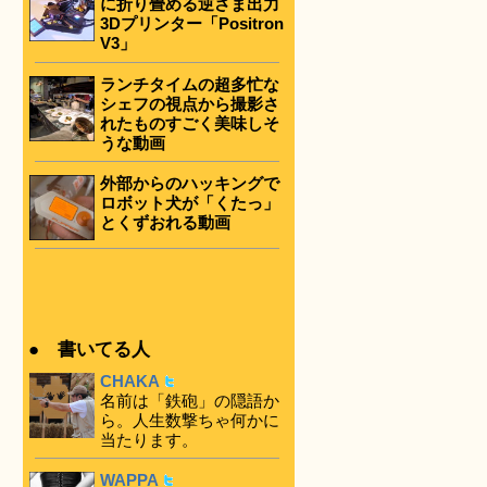
に折り畳める逆さま出力
3Dプリンター「Positron
V3」
ランチタイムの超多忙な
シェフの視点から撮影さ
れたものすごく美味しそ
うな動画
外部からのハッキングで
ロボット犬が「くたっ」
とくずおれる動画
● 書いてる人
CHAKA
名前は「鉄砲」の隠語か
ら。人生数撃ちゃ何かに
当たります。
WAPPA