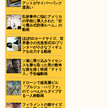
アントがサイバーパンク
度高い
乱射事件に悩むアメリカ
の学校に導入された「折
り畳み式防弾ルーム」の
動画
ほぼSDカードサイズ、世
界最小の光造形式3Dプリ
ンターが小さなフィギュ
アを出力する動画
ソ連に乗り込みライセン
スを勝ち取った男の数奇
な旅を描く映画「テトリ
ス」予告編動画
ドローンで超高層ビル
「ブルジュ・ハリファ」
のてっぺんからダイブす
る一人称動画
フィラメントの箱サイズ