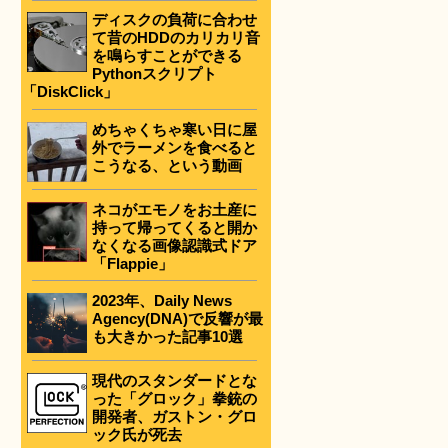
ディスクの負荷に合わせ
て昔のHDDのカリカリ音
を鳴らすことができる
Pythonスクリプト
「DiskClick」
めちゃくちゃ寒い日に屋
外でラーメンを食べると
こうなる、という動画
ネコがエモノをお土産に
持って帰ってくると開か
なくなる画像認識式ドア
「Flappie」
2023年、Daily News
Agency(DNA)で反響が最
も大きかった記事10選
現代のスタンダードとな
った「グロック」拳銃の
開発者、ガストン・グロ
ック氏が死去