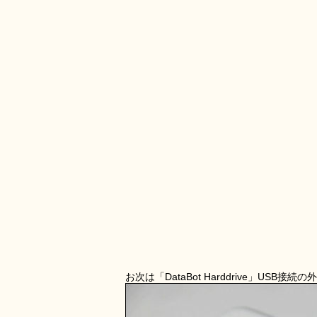
お次は「DataBot Harddrive」US