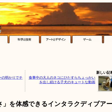
新しい記
ーの明かりでチ
食事中の大人のネコにひたすらちょっかい
を出し続ける子犬のキュートな動画
さ」を体感できるインタラクディブア