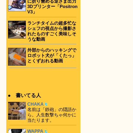
に折り畳める逆さま出力
3Dプリンター「Positron
V3」
ランチタイムの超多忙な
シェフの視点から撮影さ
れたものすごく美味しそ
うな動画
外部からのハッキングで
ロボット犬が「くたっ」
とくずおれる動画
● 書いてる人
CHAKA
名前は「鉄砲」の隠語か
ら。人生数撃ちゃ何かに
当たります。
WAPPA