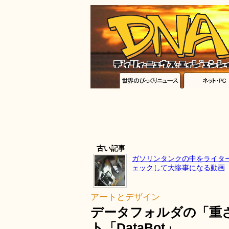
古い記事
ガソリンタンクの中をライタ
ェックして大惨事になる動画
アートとデザイン
データフォルダの「重
ト「DataBot」