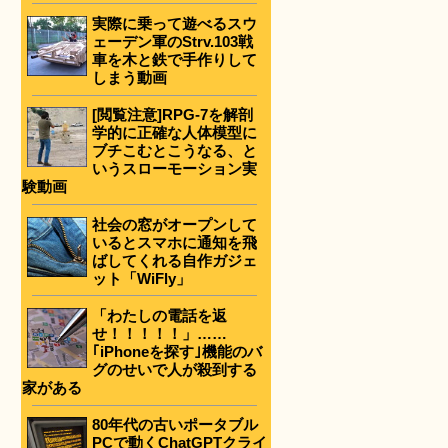
実際に乗って遊べるスウ
ェーデン軍のStrv.103戦
車を木と鉄で手作りして
しまう動画
[閲覧注意]RPG-7を解剖
学的に正確な人体模型に
ブチこむとこうなる、と
いうスローモーション実
験動画
社会の窓がオープンして
いるとスマホに通知を飛
ばしてくれる自作ガジェ
ット「WiFly」
「わたしの電話を返
せ！！！！！」……
｢iPhoneを探す｣機能のバ
グのせいで人が殺到する
家がある
80年代の古いポータブル
PCで動くChatGPTクライ