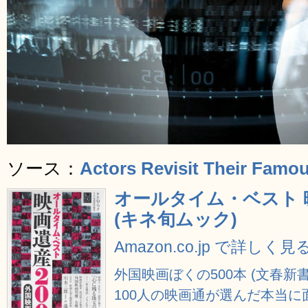
ソース：
Actors Revisit Their Famou
オールタイム・ベスト 映
(キネ旬ムック)
Amazon.co.jp で詳しく見
外国映画ぼくの500本 (文春新書
100人の映画通が選んだ本当