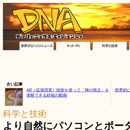
古い記事
AR（拡張現実）技術を使って「神の視点」を
世界的
体験できる砂箱の動画
科学と技術
より自然にパソコンとポー