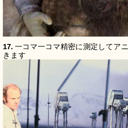
17.
一コマ一コマ精密に測定してア
きます