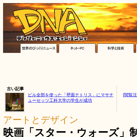
古い記事
ビル全部を使った「壁面テトリス」にマサチ
[閲覧
ューセッツ工科大学の学生が成功
アートとデザイン
映画「スター・ウォーズ」