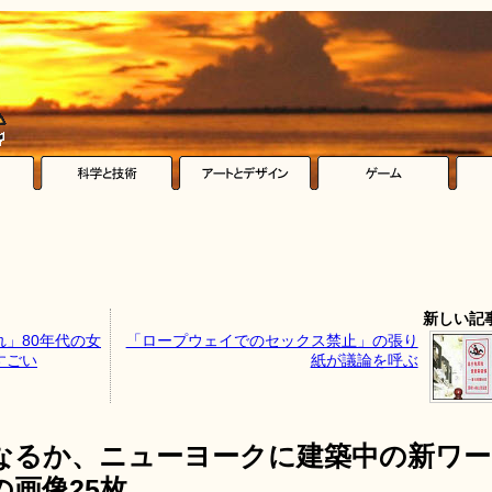
新しい記
」80年代の女
「ロープウェイでのセックス禁止」の張り
すごい
紙が議論を呼ぶ
なるか、ニューヨークに建築中の新ワー
画像25枚