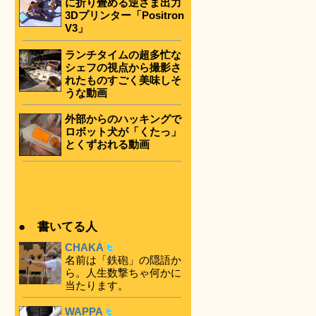
に折り畳める逆さま出力
3Dプリンター「Positron
V3」
ランチタイムの超多忙な
シェフの視点から撮影さ
れたものすごく美味しそ
うな動画
外部からのハッキングで
ロボット犬が「くたっ」
とくずおれる動画
● 書いてる人
CHAKA
名前は「鉄砲」の隠語か
ら。人生数撃ちゃ何かに
当たります。
WAPPA