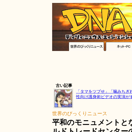
古い記事
「タマをツブせ」「噛みちぎれ
性向け護身術ビデオの実演が
世界のびっくりニュース
平和のモニュメントと
ルドトレードセンターの