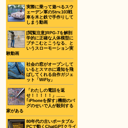
実際に乗って遊べるスウ
ェーデン軍のStrv.103戦
車を木と鉄で手作りして
しまう動画
[閲覧注意]RPG-7を解剖
学的に正確な人体模型に
ブチこむとこうなる、と
いうスローモーション実
験動画
社会の窓がオープンして
いるとスマホに通知を飛
ばしてくれる自作ガジェ
ット「WiFly」
「わたしの電話を返
せ！！！！！」……
｢iPhoneを探す｣機能のバ
グのせいで人が殺到する
家がある
80年代の古いポータブル
PCで動くChatGPTクライ