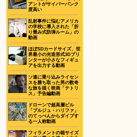
アントがサイバーパンク
度高い
乱射事件に悩むアメリカ
の学校に導入された「折
り畳み式防弾ルーム」の
動画
ほぼSDカードサイズ、世
界最小の光造形式3Dプリ
ンターが小さなフィギュ
アを出力する動画
ソ連に乗り込みライセン
スを勝ち取った男の数奇
な旅を描く映画「テトリ
ス」予告編動画
ドローンで超高層ビル
「ブルジュ・ハリファ」
のてっぺんからダイブす
る一人称動画
フィラメントの箱サイズ