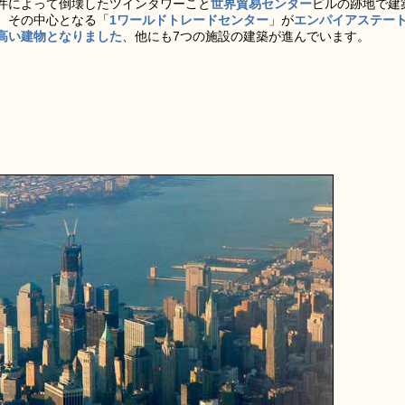
ロ事件によって倒壊したツインタワーこと
世界貿易センター
ビルの跡地で建
、その中心となる「
1ワールドトレードセンター
」が
エンパイアステー
高い建物となりました
、他にも7つの施設の建築が進んでいます。