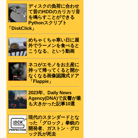
ディスクの負荷に合わせ
て昔のHDDのカリカリ音
を鳴らすことができる
Pythonスクリプト
「DiskClick」
めちゃくちゃ寒い日に屋
外でラーメンを食べると
こうなる、という動画
ネコがエモノをお土産に
持って帰ってくると開か
なくなる画像認識式ドア
「Flappie」
2023年、Daily News
Agency(DNA)で反響が最
も大きかった記事10選
現代のスタンダードとな
った「グロック」拳銃の
開発者、ガストン・グロ
ック氏が死去