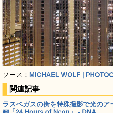
ソース：
MICHAEL WOLF | PHOTO
関連記事
ラスベガスの街を特殊撮影で光のア
画「24 Hours of Neon」 - DNA