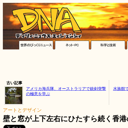
古い記事
アメリカ海兵隊、オーストラリアで銃剣突撃
水族館
の極意を学ぶ
アートとデザイン
壁と窓が上下左右にひたすら続く香港