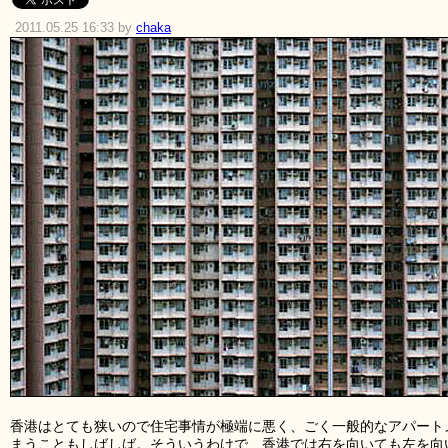
2011.05.25 16:33 by
chaka
香港はとても狭いので住宅事情が極端に悪く、ごく一般的なアパート
まうこともしばしば。そういうわけで、香港では右を向いても左を向