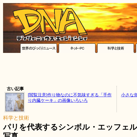
古い記事
[閲覧注意]作り物なのに不気味すぎる「手作
小さな
り内臓ケーキ」の画像いろいろ
科学と技術
パリを代表するシンボル・エッフェル
写真