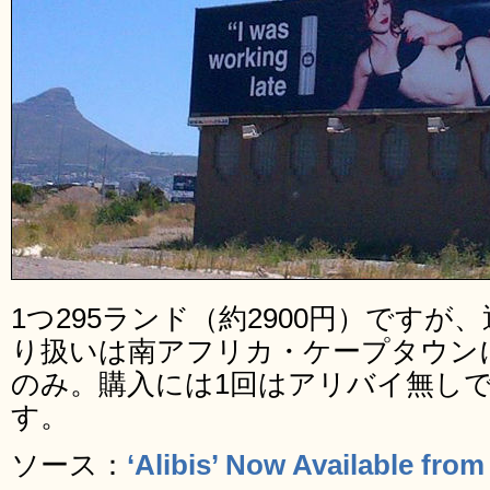
1つ295ランド（約2900円）です
り扱いは南アフリカ・ケープタウンにあ
のみ。購入には1回はアリバイ無し
す。
ソース：
‘Alibis’ Now Available fro