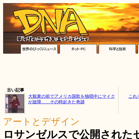
古い記事
大観衆の前でアメリカ国歌を独唱中にマイク
これ
が故障……その時起きた奇跡
アートとデザイン
ロサンゼルスで公開された