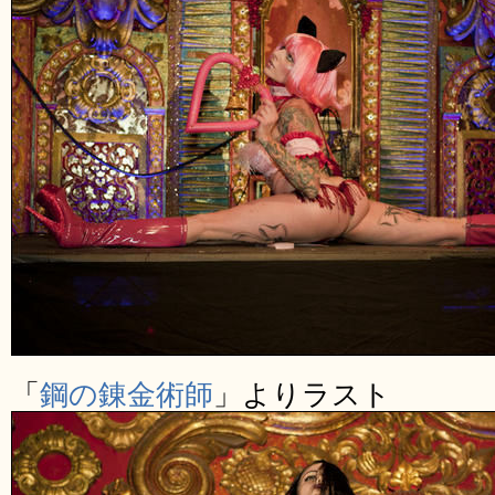
「
鋼の錬金術師
」よりラスト