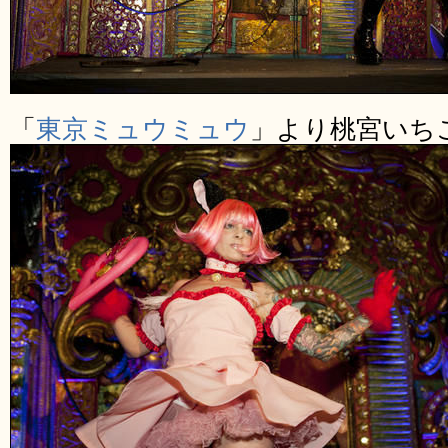
「
東京ミュウミュウ
」より桃宮いち