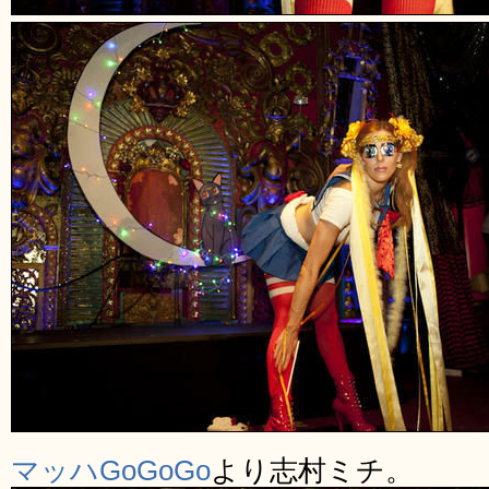
マッハGoGoGo
より志村ミチ。