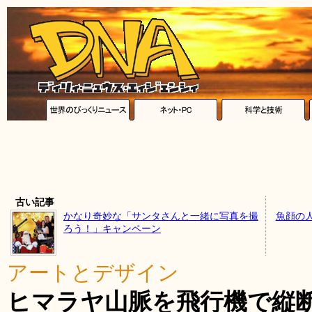
古い記事
かなり奇妙な「サンタさんと一緒に写真を撮
魚顔の
ろう！」キャンペーン
アートとデザイン
ヒマラヤ山脈を飛行機で縦