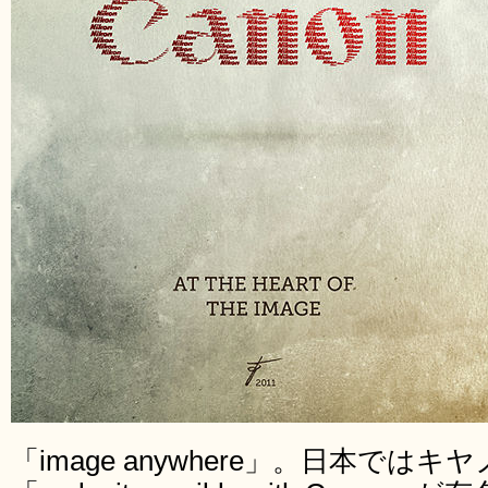
「image anywhere」。日本で