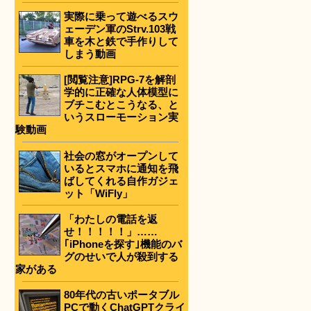
実際に乗って遊べるスウ
ェーデン軍のStrv.103戦
車を木と鉄で手作りして
しまう動画
[閲覧注意]RPG-7を解剖
学的に正確な人体模型に
ブチこむとこうなる、と
いうスローモーション実
験動画
社会の窓がオープンして
いるとスマホに通知を飛
ばしてくれる自作ガジェ
ット「WiFly」
「わたしの電話を返
せ！！！！！」……
｢iPhoneを探す｣機能のバ
グのせいで人が殺到する
家がある
80年代の古いポータブル
PCで動くChatGPTクライ