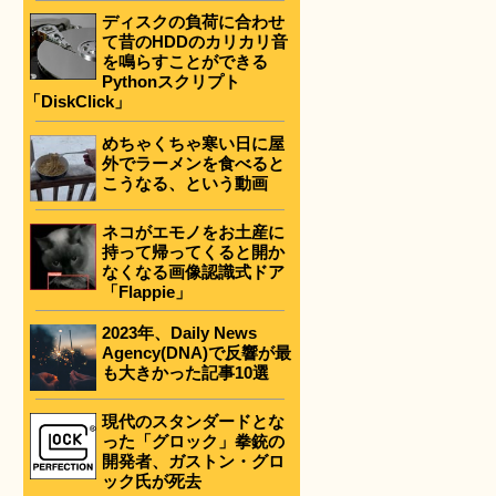
ディスクの負荷に合わせ
て昔のHDDのカリカリ音
を鳴らすことができる
Pythonスクリプト
「DiskClick」
めちゃくちゃ寒い日に屋
外でラーメンを食べると
こうなる、という動画
ネコがエモノをお土産に
持って帰ってくると開か
なくなる画像認識式ドア
「Flappie」
2023年、Daily News
Agency(DNA)で反響が最
も大きかった記事10選
現代のスタンダードとな
った「グロック」拳銃の
開発者、ガストン・グロ
ック氏が死去