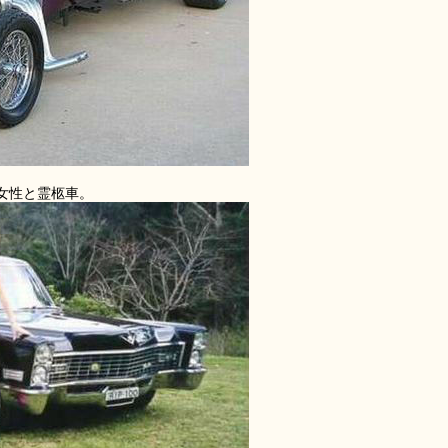
女性と霊柩車。