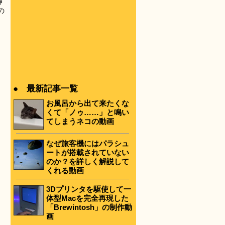
神
の
● 最新記事一覧
お風呂から出て来たくな
くて「ノゥ……」と鳴い
てしまうネコの動画
なぜ旅客機にはパラシュ
ートが搭載されていない
のか？を詳しく解説して
くれる動画
3Dプリンタを駆使して一
体型Macを完全再現した
「Brewintosh」の制作動
画