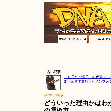
古い記事
「13日の金曜日」の殺害シー
別・凶器で分類したインフォ
科学と技術
どういった理由かはわ
の霊柩車