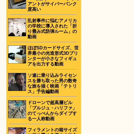
アントがサイバーパンク
度高い
乱射事件に悩むアメリカ
の学校に導入された「折
り畳み式防弾ルーム」の
動画
ほぼSDカードサイズ、世
界最小の光造形式3Dプリ
ンターが小さなフィギュ
アを出力する動画
ソ連に乗り込みライセン
スを勝ち取った男の数奇
な旅を描く映画「テトリ
ス」予告編動画
ドローンで超高層ビル
「ブルジュ・ハリファ」
のてっぺんからダイブす
る一人称動画
フィラメントの箱サイズ