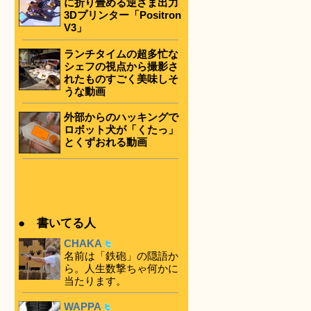
に折り畳める逆さま出力
3Dプリンター「Positron
V3」
ランチタイムの超多忙な
シェフの視点から撮影さ
れたものすごく美味しそ
うな動画
外部からのハッキングで
ロボット犬が「くたっ」
とくずおれる動画
● 書いてる人
CHAKA
名前は「鉄砲」の隠語か
ら。人生数撃ちゃ何かに
当たります。
WAPPA