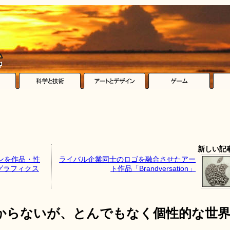
新しい記
ンを作品・性
ライバル企業同士のロゴを融合させたアー
グラフィクス
ト作品「Brandversation」
からないが、とんでもなく個性的な世