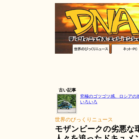
古い記事
究極のゴツゴツ感、ロシアの
いろいろ
世界のびっくりニュース
モザンビークの劣悪な
人々を追ったドキュメンタ