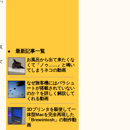
っ
見
● 最新記事一覧
お風呂から出て来たくな
て
くて「ノゥ……」と鳴い
てしまうネコの動画
なぜ旅客機にはパラシュ
ートが搭載されていない
のか？を詳しく解説して
くれる動画
3Dプリンタを駆使して一
体型Macを完全再現した
「Brewintosh」の制作動
画