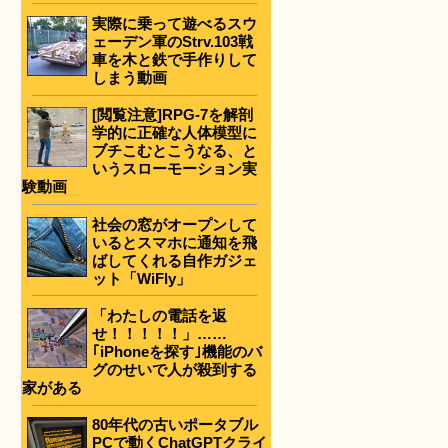
実際に乗って遊べるスウ
ェーデン軍のStrv.103戦
車を木と鉄で手作りして
しまう動画
[閲覧注意]RPG-7を解剖
学的に正確な人体模型に
ブチこむとこうなる、と
いうスローモーション実
験動画
社会の窓がオープンして
いるとスマホに通知を飛
ばしてくれる自作ガジェ
ット「WiFly」
「わたしの電話を返
せ！！！！！」……
｢iPhoneを探す｣機能のバ
グのせいで人が殺到する
家がある
80年代の古いポータブル
PCで動くChatGPTクライ