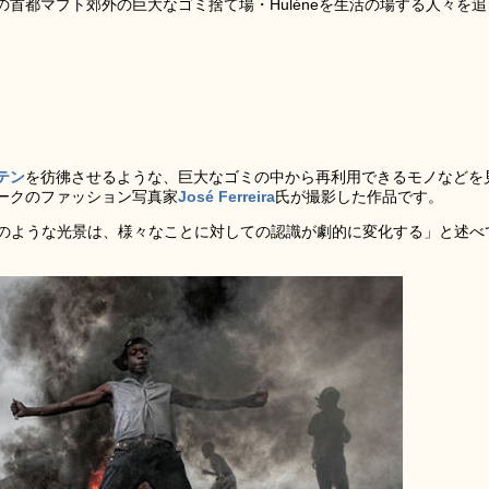
首都マプト郊外の巨大なゴミ捨て場・Huléneを生活の場する人々を追
テン
を彷彿させるような、巨大なゴミの中から再利用できるモノなどを
ークのファッション写真家
José Ferreira
氏が撮影した作品です。
が見た悪夢のような光景は、様々なことに対しての認識が劇的に変化する」と述べ