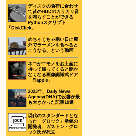
ディスクの負荷に合わせ
て昔のHDDのカリカリ音
を鳴らすことができる
Pythonスクリプト
「DiskClick」
めちゃくちゃ寒い日に屋
外でラーメンを食べると
こうなる、という動画
ネコがエモノをお土産に
持って帰ってくると開か
なくなる画像認識式ドア
「Flappie」
2023年、Daily News
Agency(DNA)で反響が最
も大きかった記事10選
現代のスタンダードとな
った「グロック」拳銃の
開発者、ガストン・グロ
ック氏が死去