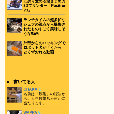
に折り畳める逆さま出力
3Dプリンター「Positron
V3」
ランチタイムの超多忙な
シェフの視点から撮影さ
れたものすごく美味しそ
うな動画
外部からのハッキングで
ロボット犬が「くたっ」
とくずおれる動画
● 書いてる人
CHAKA
名前は「鉄砲」の隠語か
ら。人生数撃ちゃ何かに
当たります。
WAPPA