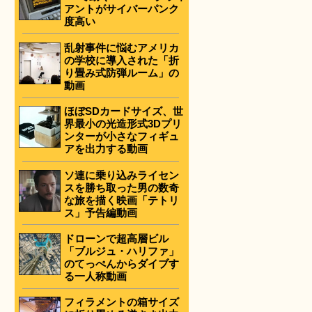
アントがサイバーパンク
度高い
乱射事件に悩むアメリカ
の学校に導入された「折
り畳み式防弾ルーム」の
動画
ほぼSDカードサイズ、世
界最小の光造形式3Dプリ
ンターが小さなフィギュ
アを出力する動画
ソ連に乗り込みライセン
スを勝ち取った男の数奇
な旅を描く映画「テトリ
ス」予告編動画
ドローンで超高層ビル
「ブルジュ・ハリファ」
のてっぺんからダイブす
る一人称動画
フィラメントの箱サイズ