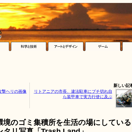
新しい記
攻撃ヘリの画像
リトアニアの市長、違法駐車にブチ切れ自
ら装甲車で実力行使に及ぶ
環境のゴミ集積所を生活の場にしている
リ写真「Trash Land」