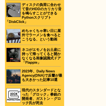
ディスクの負荷に合わせ
て昔のHDDのカリカリ音
を鳴らすことができる
Pythonスクリプト
「DiskClick」
めちゃくちゃ寒い日に屋
外でラーメンを食べると
こうなる、という動画
ネコがエモノをお土産に
持って帰ってくると開か
なくなる画像認識式ドア
「Flappie」
2023年、Daily News
Agency(DNA)で反響が最
も大きかった記事10選
現代のスタンダードとな
った「グロック」拳銃の
開発者、ガストン・グロ
ック氏が死去