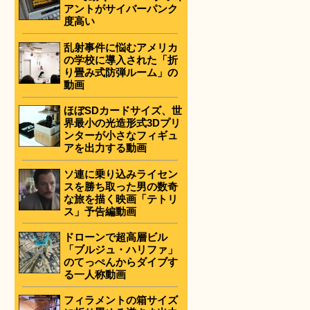
アントがサイバーパンク
度高い
乱射事件に悩むアメリカ
の学校に導入された「折
り畳み式防弾ルーム」の
動画
ほぼSDカードサイズ、世
界最小の光造形式3Dプリ
ンターが小さなフィギュ
アを出力する動画
ソ連に乗り込みライセン
スを勝ち取った男の数奇
な旅を描く映画「テトリ
ス」予告編動画
ドローンで超高層ビル
「ブルジュ・ハリファ」
のてっぺんからダイブす
る一人称動画
フィラメントの箱サイズ