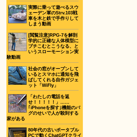
実際に乗って遊べるスウ
ェーデン軍のStrv.103戦
車を木と鉄で手作りして
しまう動画
[閲覧注意]RPG-7を解剖
学的に正確な人体模型に
ブチこむとこうなる、と
いうスローモーション実
験動画
社会の窓がオープンして
いるとスマホに通知を飛
ばしてくれる自作ガジェ
ット「WiFly」
「わたしの電話を返
せ！！！！！」……
｢iPhoneを探す｣機能のバ
グのせいで人が殺到する
家がある
80年代の古いポータブル
PCで動くChatGPTクライ