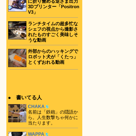
に折り畳める逆さま出力
3Dプリンター「Positron
V3」
ランチタイムの超多忙な
シェフの視点から撮影さ
れたものすごく美味しそ
うな動画
外部からのハッキングで
ロボット犬が「くたっ」
とくずおれる動画
● 書いてる人
CHAKA
名前は「鉄砲」の隠語か
ら。人生数撃ちゃ何かに
当たります。
WAPPA