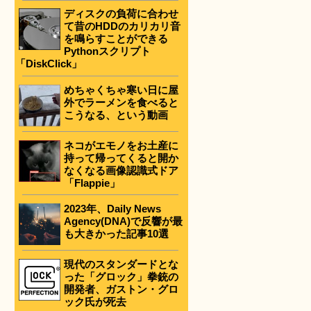
ディスクの負荷に合わせ
て昔のHDDのカリカリ音
を鳴らすことができる
Pythonスクリプト
「DiskClick」
めちゃくちゃ寒い日に屋
外でラーメンを食べると
こうなる、という動画
ネコがエモノをお土産に
持って帰ってくると開か
なくなる画像認識式ドア
「Flappie」
2023年、Daily News
Agency(DNA)で反響が最
も大きかった記事10選
現代のスタンダードとな
った「グロック」拳銃の
開発者、ガストン・グロ
ック氏が死去