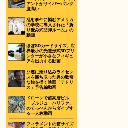
アントがサイバーパンク
度高い
乱射事件に悩むアメリカ
の学校に導入された「折
り畳み式防弾ルーム」の
動画
ほぼSDカードサイズ、世
界最小の光造形式3Dプリ
ンターが小さなフィギュ
アを出力する動画
ソ連に乗り込みライセン
スを勝ち取った男の数奇
な旅を描く映画「テトリ
ス」予告編動画
ドローンで超高層ビル
「ブルジュ・ハリファ」
のてっぺんからダイブす
る一人称動画
フィラメントの箱サイズ