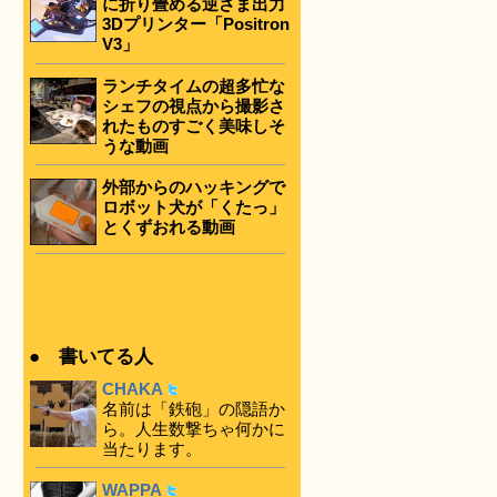
に折り畳める逆さま出力
3Dプリンター「Positron
V3」
ランチタイムの超多忙な
シェフの視点から撮影さ
れたものすごく美味しそ
うな動画
外部からのハッキングで
ロボット犬が「くたっ」
とくずおれる動画
● 書いてる人
CHAKA
名前は「鉄砲」の隠語か
ら。人生数撃ちゃ何かに
当たります。
WAPPA