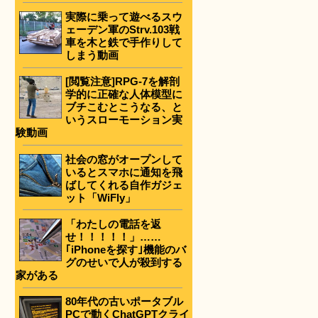
実際に乗って遊べるスウ
ェーデン軍のStrv.103戦
車を木と鉄で手作りして
しまう動画
[閲覧注意]RPG-7を解剖
学的に正確な人体模型に
ブチこむとこうなる、と
いうスローモーション実
験動画
社会の窓がオープンして
いるとスマホに通知を飛
ばしてくれる自作ガジェ
ット「WiFly」
「わたしの電話を返
せ！！！！！」……
｢iPhoneを探す｣機能のバ
グのせいで人が殺到する
家がある
80年代の古いポータブル
PCで動くChatGPTクライ