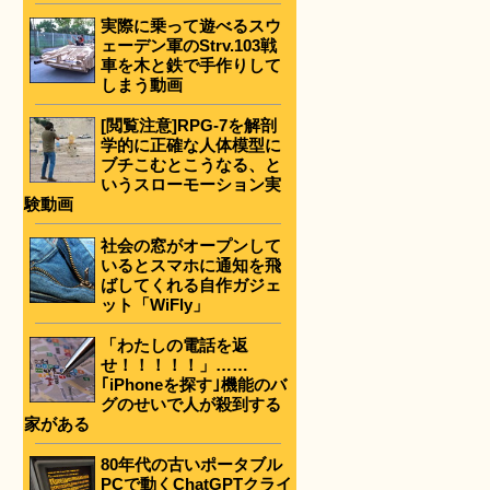
実際に乗って遊べるスウ
ェーデン軍のStrv.103戦
車を木と鉄で手作りして
しまう動画
[閲覧注意]RPG-7を解剖
学的に正確な人体模型に
ブチこむとこうなる、と
いうスローモーション実
験動画
社会の窓がオープンして
いるとスマホに通知を飛
ばしてくれる自作ガジェ
ット「WiFly」
「わたしの電話を返
せ！！！！！」……
｢iPhoneを探す｣機能のバ
グのせいで人が殺到する
家がある
80年代の古いポータブル
PCで動くChatGPTクライ