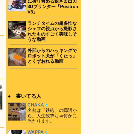
に折り畳める逆さま出力
3Dプリンター「Positron
V3」
ランチタイムの超多忙な
シェフの視点から撮影さ
れたものすごく美味しそ
うな動画
外部からのハッキングで
ロボット犬が「くたっ」
とくずおれる動画
事
● 書いてる人
CHAKA
名前は「鉄砲」の隠語か
ら。人生数撃ちゃ何かに
当たります。
WAPPA