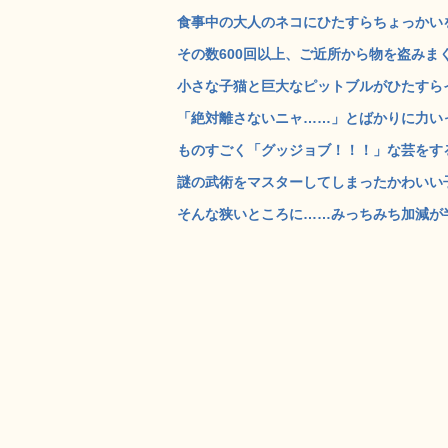
食事中の大人のネコにひたすらちょっかいを
その数600回以上、ご近所から物を盗みまく
小さな子猫と巨大なピットブルがひたすらイチ
「絶対離さないニャ……」とばかりに力いっ
ものすごく「グッジョブ！！！」な芸をする黒
謎の武術をマスターしてしまったかわいい子猫
そんな狭いところに……みっちみち加減が半端