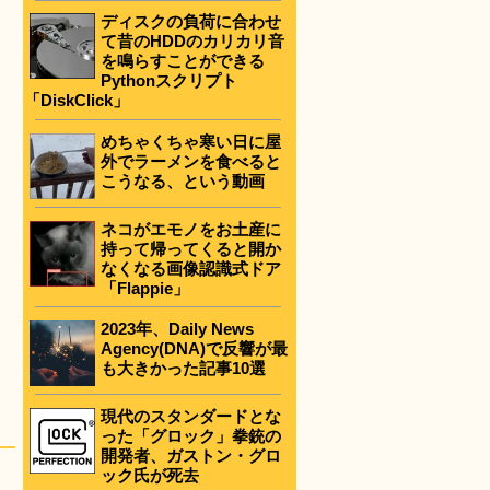
ディスクの負荷に合わせ
て昔のHDDのカリカリ音
を鳴らすことができる
Pythonスクリプト
「DiskClick」
めちゃくちゃ寒い日に屋
外でラーメンを食べると
こうなる、という動画
ネコがエモノをお土産に
持って帰ってくると開か
なくなる画像認識式ドア
「Flappie」
2023年、Daily News
Agency(DNA)で反響が最
も大きかった記事10選
現代のスタンダードとな
った「グロック」拳銃の
開発者、ガストン・グロ
ック氏が死去