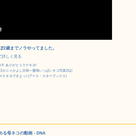
ほぼ2歳までノラやってました。
jp で詳しく見る
I.P. ありがとうスケキヨ!
日がニャかよし日和―愛情いっぱいネコ写真日記
ケキヨですよっ! (アース・スターブックス)
母ネコの動画 - DNA