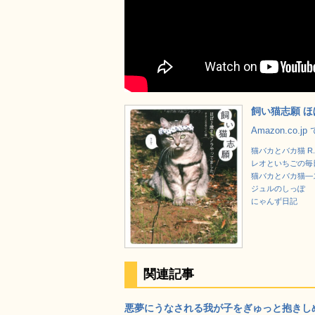
飼い猫志願 
Amazon.co.
猫バカとバカ猫 R.
レオといちごの毎
猫バカとバカ猫―ス
ジュルのしっぽ
にゃんず日記
関連記事
悪夢にうなされる我が子をぎゅっと抱きしめる