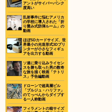
アントがサイバーパンク
度高い
乱射事件に悩むアメリカ
の学校に導入された「折
り畳み式防弾ルーム」の
動画
ほぼSDカードサイズ、世
界最小の光造形式3Dプリ
ンターが小さなフィギュ
アを出力する動画
ソ連に乗り込みライセン
スを勝ち取った男の数奇
な旅を描く映画「テトリ
ス」予告編動画
ドローンで超高層ビル
「ブルジュ・ハリファ」
のてっぺんからダイブす
る一人称動画
フィラメントの箱サイズ