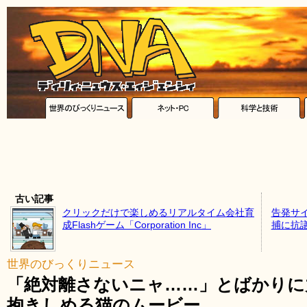
古い記事
クリックだけで楽しめるリアルタイム会社育
告発サ
成Flashゲーム「Corporation Inc」
捕に抗
世界のびっくりニュース
「絶対離さないニャ……」とばかりに
抱きしめる猫のムービー