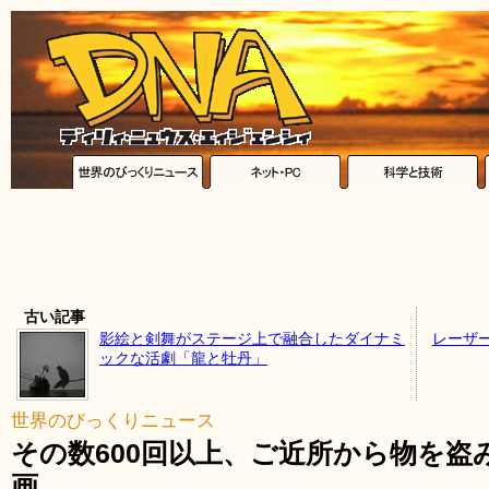
古い記事
影絵と剣舞がステージ上で融合したダイナミ
レーザ
ックな活劇「龍と牡丹」
世界のびっくりニュース
その数600回以上、ご近所から物を
画