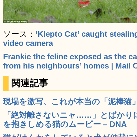
ソース：
‘Klepto Cat’ caught stealin
video camera
Frankie the feline exposed as the ca
from his neighbours’ homes | Mail 
関連記事
現場を激写、これが本当の「泥棒猫」だ
「絶対離さないニャ……」とばかり
を抱きしめる猫のムービー – DNA