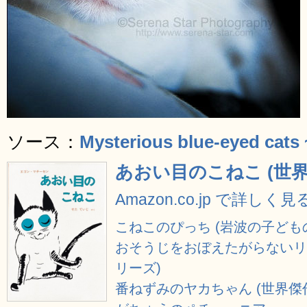
ソース：
Mysterious blue-eyed cats
あおい目のこねこ (世
Amazon.co.jp で詳しく見
こねこのぴっち (岩波の子ども
おそうじをおぼえたがらないリ
リーズ)
番ねずみのヤカちゃん (世界傑