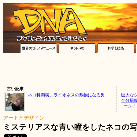
古い記事
ネコ科満喫、ライオネスの敷物になる男
巨大な
存分操
ーク「
アートとデザイン
ミステリアスな青い瞳をしたネコの写