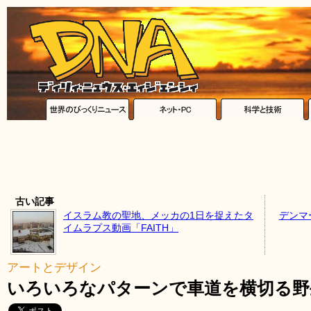
古い記事
イスラム教の聖地、メッカの1日を捉えたタ
デンマ
イムラプス動画「FAITH」
アートとデザイン
いろいろなパターンで車道を横切る野