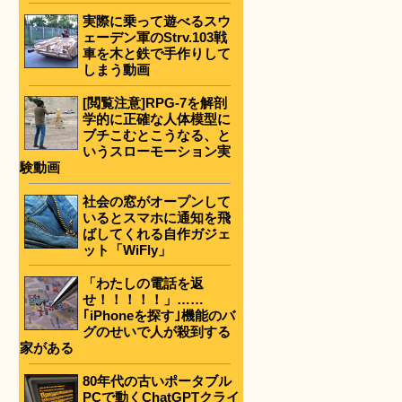
実際に乗って遊べるスウ
ェーデン軍のStrv.103戦
車を木と鉄で手作りして
しまう動画
[閲覧注意]RPG-7を解剖
学的に正確な人体模型に
ブチこむとこうなる、と
いうスローモーション実
験動画
社会の窓がオープンして
いるとスマホに通知を飛
ばしてくれる自作ガジェ
ット「WiFly」
「わたしの電話を返
せ！！！！！」……
｢iPhoneを探す｣機能のバ
グのせいで人が殺到する
家がある
80年代の古いポータブル
PCで動くChatGPTクライ