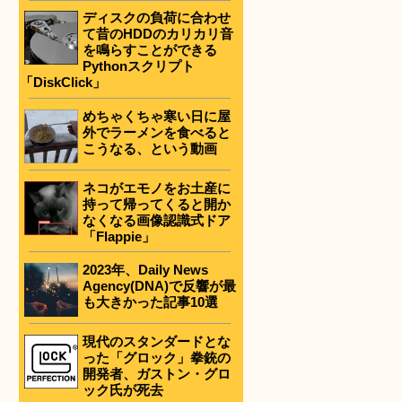
ディスクの負荷に合わせ
て昔のHDDのカリカリ音
を鳴らすことができる
Pythonスクリプト
「DiskClick」
めちゃくちゃ寒い日に屋
外でラーメンを食べると
こうなる、という動画
ネコがエモノをお土産に
持って帰ってくると開か
なくなる画像認識式ドア
「Flappie」
2023年、Daily News
Agency(DNA)で反響が最
も大きかった記事10選
現代のスタンダードとな
った「グロック」拳銃の
開発者、ガストン・グロ
ック氏が死去