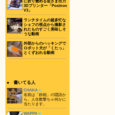
に折り畳める逆さま出力
3Dプリンター「Positron
V3」
ランチタイムの超多忙な
シェフの視点から撮影さ
れたものすごく美味しそ
うな動画
外部からのハッキングで
ロボット犬が「くたっ」
とくずおれる動画
● 書いてる人
CHAKA
名前は「鉄砲」の隠語か
ら。人生数撃ちゃ何かに
当たります。
WAPPA