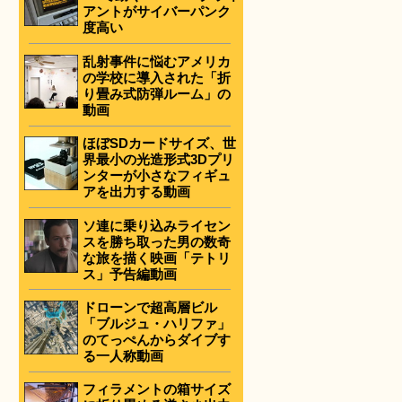
アントがサイバーパンク
度高い
乱射事件に悩むアメリカ
の学校に導入された「折
り畳み式防弾ルーム」の
動画
ほぼSDカードサイズ、世
界最小の光造形式3Dプリ
ンターが小さなフィギュ
アを出力する動画
ソ連に乗り込みライセン
スを勝ち取った男の数奇
な旅を描く映画「テトリ
ス」予告編動画
ドローンで超高層ビル
「ブルジュ・ハリファ」
のてっぺんからダイブす
る一人称動画
フィラメントの箱サイズ