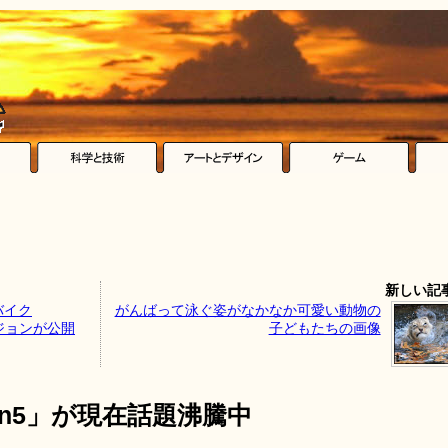
新しい記
バイク
がんばって泳ぐ姿がなかなか可愛い動物の
バージョンが公開
子どもたちの画像
on5」が現在話題沸騰中