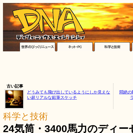
古い記事
どうみても飛び出しているようにしか見えな
悶絶の
い超リアルな鉛筆スケッチ
科学と技術
24気筒・3400馬力のディ