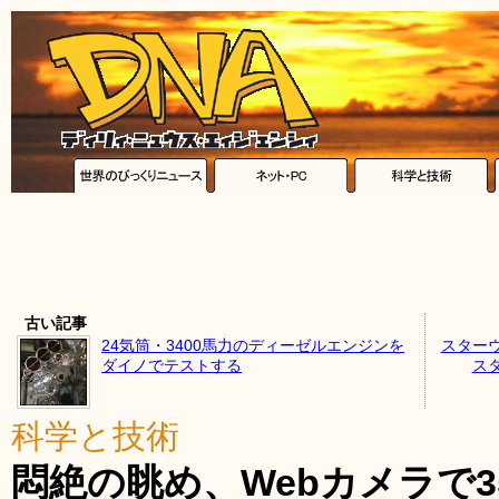
古い記事
24気筒・3400馬力のディーゼルエンジンを
スター
ダイノでテストする
ス
科学と技術
悶絶の眺め、Webカメラで3