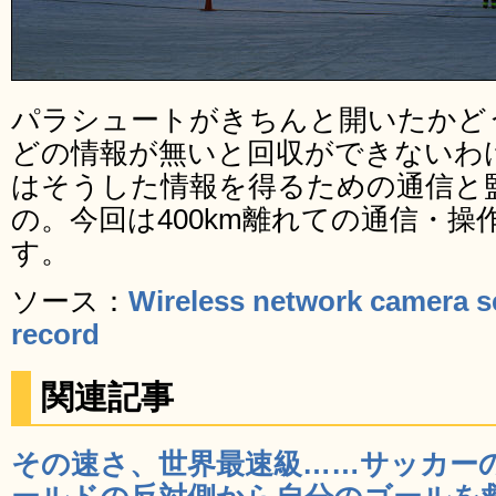
パラシュートがきちんと開いたかど
どの情報が無いと回収ができないわ
はそうした情報を得るための通信と
の。今回は400km離れての通信・
す。
ソース：
Wireless network camera se
record
関連記事
その速さ、世界最速級……サッカー