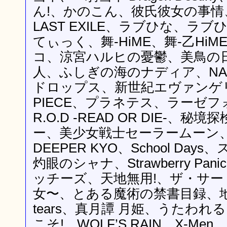
ん!、かのこん、彼氏彼女の事
LAST EXILE、ラブひな、ラブ
てぃっく、舞-HiME、舞-乙Hi
コ、涼宮ハルヒの憂鬱、美鳥の
人、ふしぎの海のナディア、NA
ドロップス、新世紀エヴァンゲ
PIECE、プラネテス、ラーゼフ
R.O.D -READ OR DIE-、
ー、美少女戦士セーラームーン、S
DEEPER KYO、School Da
灼眼のシャナ、Strawberry Pa
ッチーズ、天地無用!、ザ・サー
女〜、とある魔術の禁書目録、地球
tears、真月譚 月姫、うたわれ
こそ!、WOLF’S RAIN、X-Me