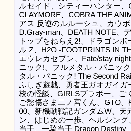
ルセイド、シティーハンター、CL
CLAYMORE、COBRA THE AN
アス 反逆のルルーシュ、カウ
D.Gray-man、DEATH NO
トップをねらえ2!、ドラゴンボ
ル Z、H2O -FOOTPRINTS IN
エウレカセブン、Fate/stay n
ニック!、フルメタル・パニック
タル・パニック! The Second 
ふしぎ遊戯、勇者王ガオガイガ
校の怪談、GIRLSブラボー、ご
ご愁傷さま二ノ宮くん、GTO、
00、新機動戦記ガンダムW、天
ン、はじめの一歩、ヘルシング
当千、一騎当千 Dragon Dest