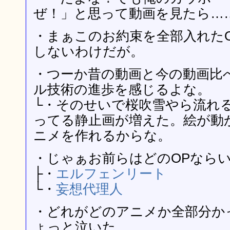
ぜ！」と思って動画を見たら…
・まぁこのお約束を全部入れた
しないわけだが。
・つーか昔の動画と今の動画比
ル技術の進歩を感じるよな。
└・そのせいで桜吹雪やら流れ
ってる静止画が増えた。絵が動
ニメを作れるからな。
・じゃぁお前らはどのOPなら
├・
エルフェンリート
└・
妄想代理人
・どれがどのアニメか全部分か
ょっと泣いた。