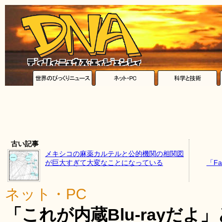
古い記事
メキシコの麻薬カルテルと公的機関の相関図
が巨大すぎて大変なことになっている
「F
ネット・PC
「これが内蔵Blu-rayだよ」と