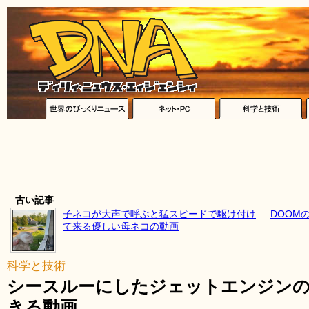
古い記事
子ネコが大声で呼ぶと猛スピードで駆け付け
DOOM
て来る優しい母ネコの動画
科学と技術
シースルーにしたジェットエンジンの
きる動画