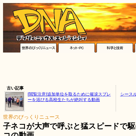
古い記事
[閲覧注意]追加単位を取るために催涙スプレ
シース
ーを浴びる高校生たちが絶叫する動画
世界のびっくりニュース
子ネコが大声で呼ぶと猛スピードで駆
コの動画