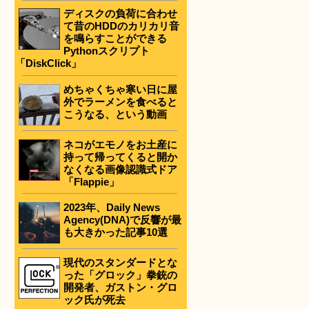
ディスクの負荷に合わせ
て昔のHDDのカリカリ音
を鳴らすことができる
Pythonスクリプト
「DiskClick」
めちゃくちゃ寒い日に屋
外でラーメンを食べると
こうなる、という動画
ネコがエモノをお土産に
持って帰ってくると開か
なくなる画像認識式ドア
「Flappie」
2023年、Daily News
Agency(DNA)で反響が最
も大きかった記事10選
現代のスタンダードとな
った「グロック」拳銃の
開発者、ガストン・グロ
ック氏が死去