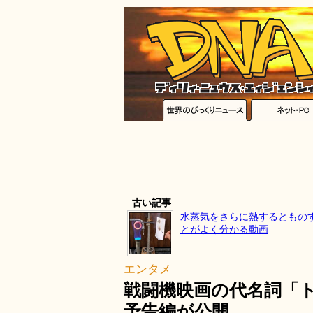
古い記事
水蒸気をさらに熱するともの
とがよく分かる動画
エンタメ
戦闘機映画の代名詞「
予告編が公開