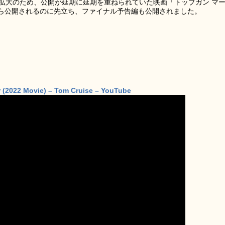
染拡大のため、公開が延期に延期を重ねられていた映画「トップガン マ
日から公開されるのに先立ち、ファイナル予告編も公開されました。
er (2022 Movie) – Tom Cruise – YouTube