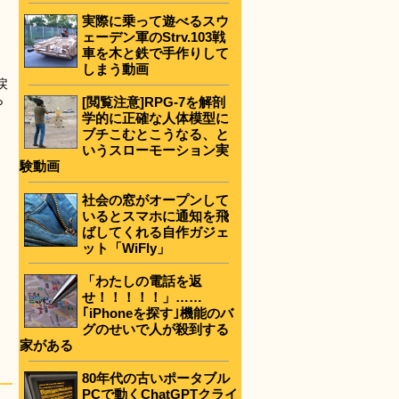
実際に乗って遊べるスウ
ェーデン軍のStrv.103戦
車を木と鉄で手作りして
しまう動画
戻
ら
[閲覧注意]RPG-7を解剖
う
学的に正確な人体模型に
ブチこむとこうなる、と
いうスローモーション実
験動画
社会の窓がオープンして
いるとスマホに通知を飛
ばしてくれる自作ガジェ
ット「WiFly」
「わたしの電話を返
せ！！！！！」……
｢iPhoneを探す｣機能のバ
グのせいで人が殺到する
家がある
80年代の古いポータブル
PCで動くChatGPTクライ