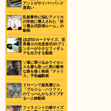
アントがサイバーパンク
度高い
乱射事件に悩むアメリカ
の学校に導入された「折
り畳み式防弾ルーム」の
動画
ほぼSDカードサイズ、世
界最小の光造形式3Dプリ
ンターが小さなフィギュ
アを出力する動画
ソ連に乗り込みライセン
スを勝ち取った男の数奇
な旅を描く映画「テトリ
ス」予告編動画
ドローンで超高層ビル
「ブルジュ・ハリファ」
のてっぺんからダイブす
る一人称動画
フィラメントの箱サイズ