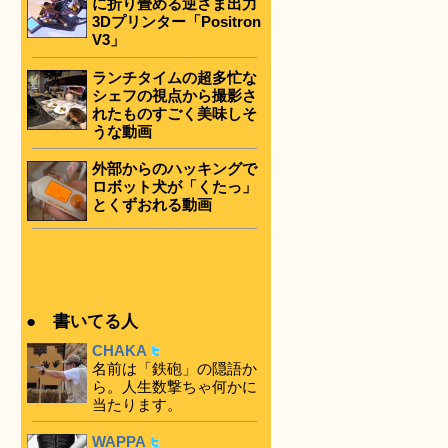
に折り畳める逆さま出力
3Dプリンター「Positron
V3」
ランチタイムの超多忙な
シェフの視点から撮影さ
れたものすごく美味しそ
うな動画
外部からのハッキングで
ロボット犬が「くたっ」
とくずおれる動画
● 書いてる人
CHAKA
名前は「鉄砲」の隠語か
ら。人生数撃ちゃ何かに
当たります。
WAPPA