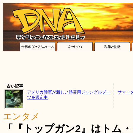
古い記事
アメリカ陸軍が新しい熱帯用ジャングルブー
サマー
ツを選定中
エンタメ
「『トップガン2』はトム・ク