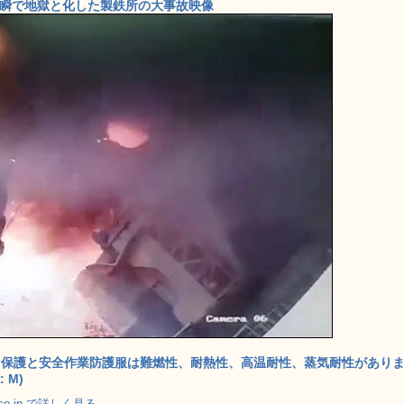
一瞬で地獄と化した製鉄所の大事故映像
な保護と安全作業防護服は難燃性、耐熱性、高温耐性、蒸気耐性があり
: M)