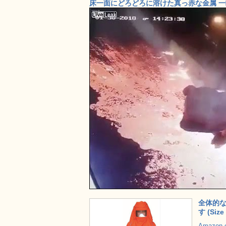
床一面にどろどろに溶けた真っ赤な金属 
全体的
す (Size 