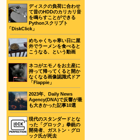
ディスクの負荷に合わせ
て昔のHDDのカリカリ音
を鳴らすことができる
Pythonスクリプト
「DiskClick」
めちゃくちゃ寒い日に屋
外でラーメンを食べると
こうなる、という動画
ネコがエモノをお土産に
持って帰ってくると開か
なくなる画像認識式ドア
「Flappie」
2023年、Daily News
Agency(DNA)で反響が最
も大きかった記事10選
現代のスタンダードとな
った「グロック」拳銃の
開発者、ガストン・グロ
ック氏が死去