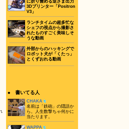
に折り畳める逆さま出力
3Dプリンター「Positron
V3」
ランチタイムの超多忙な
シェフの視点から撮影さ
れたものすごく美味しそ
うな動画
外部からのハッキングで
ロボット犬が「くたっ」
とくずおれる動画
● 書いてる人
CHAKA
名前は「鉄砲」の隠語か
ら。人生数撃ちゃ何かに
れ
当たります。
WAPPA