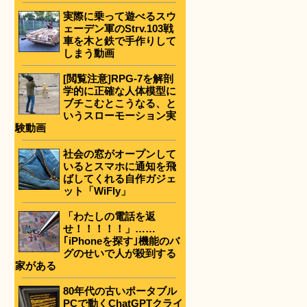
実際に乗って遊べるスウ
ェーデン軍のStrv.103戦
車を木と鉄で手作りして
しまう動画
[閲覧注意]RPG-7を解剖
学的に正確な人体模型に
ブチこむとこうなる、と
いうスローモーション実
験動画
社会の窓がオープンして
いるとスマホに通知を飛
ばしてくれる自作ガジェ
ット「WiFly」
「わたしの電話を返
せ！！！！！」……
｢iPhoneを探す｣機能のバ
グのせいで人が殺到する
家がある
80年代の古いポータブル
PCで動くChatGPTクライ