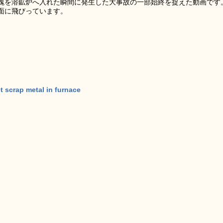
塊を溶鉱炉へ入れた瞬間に発生した大事故の一部始終を捉えた動画です
面に飛びっています。
 scrap metal in furnace