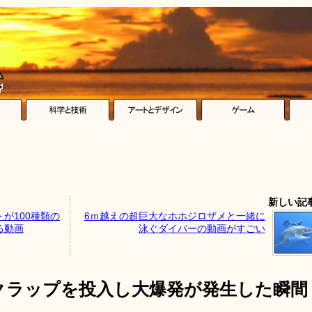
新しい記
が100種類の
6ｍ越えの超巨大なホホジロザメと一緒に
る動画
泳ぐダイバーの動画がすごい
クラップを投入し大爆発が発生した瞬間