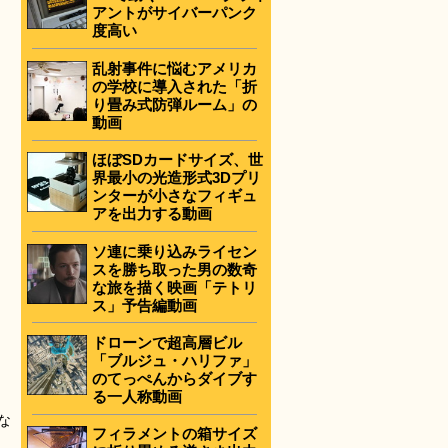
アントがサイバーパンク
度高い
乱射事件に悩むアメリカ
の学校に導入された「折
り畳み式防弾ルーム」の
動画
ほぼSDカードサイズ、世
界最小の光造形式3Dプリ
ンターが小さなフィギュ
アを出力する動画
ソ連に乗り込みライセン
スを勝ち取った男の数奇
な旅を描く映画「テトリ
ス」予告編動画
ドローンで超高層ビル
「ブルジュ・ハリファ」
のてっぺんからダイブす
る一人称動画
な
フィラメントの箱サイズ