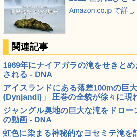
Amazon.co.jp で
関連記事
1969年にナイアガラの滝をせきと
される - DNA
アイスランドにある落差100mの巨
(Dynjandi)」 圧巻の全貌が徐々に現
ジャングル奥地の巨大な滝をドロー
の動画 - DNA
虹色に染まる神秘的なヨセミテ滝を記