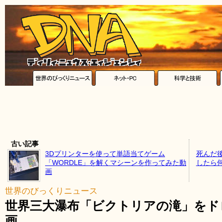
古い記事
3Dプリンターを使って単語当てゲーム
死んだ
「WORDLE」を解くマシーンを作ってみた動
したら
画
世界のびっくりニュース
世界三大瀑布「ビクトリアの滝」をド
画