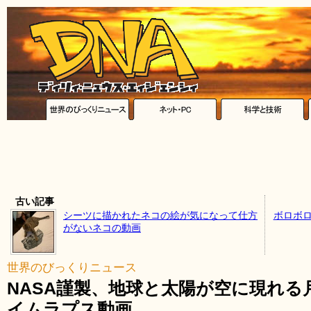
古い記事
シーツに描かれたネコの絵が気になって仕方
ボロボロ
がないネコの動画
世界のびっくりニュース
NASA謹製、地球と太陽が空に現れ
イムラプス動画