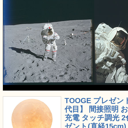
TOOGE プレゼン
代目】 間接照明 お
充電 タッチ調光 
ゼント(直経15cm)